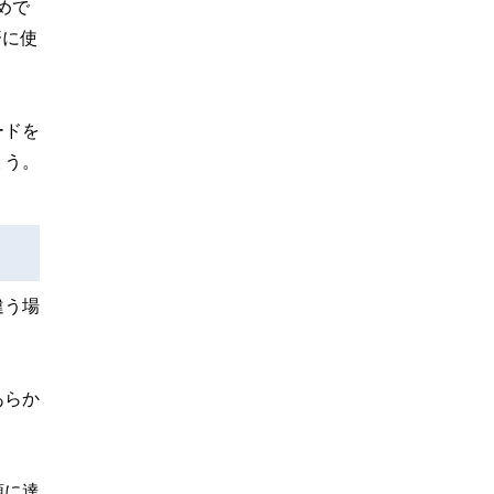
めで
済に使
ードを
ょう。
違う場
あらか
額に達