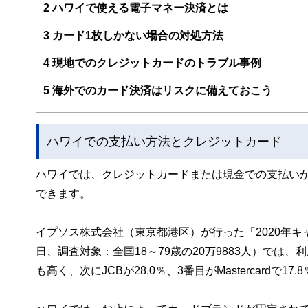
FinancialFieldの特徴は、ファイナンシャルプラ
2
ハワイで使える電子マネー決済とは
ー、公認会計士、社会保険労務士、行政書士、投資アナリ
え、むずかしく感じられる年金や税金、相続、保険、ロー
3
カード1枚しかない場合の対処方法
このように編集経験豊富なメンバーと金融や経済に精通し
4
現地でのクレジットカードのトラブル事例
と、読み応えのあるコンテンツと確かな情報発信を実現し
私たちは、快適でより良い生活のアイデアを提供するお金
5
海外でのカード決済はリスクに備えておこう
ハワイでの支払い方法とクレジットカード
ハワイでは、クレジットカードまたは現金での支払い
できます。
イプソス株式会社（東京都港区）が行った「2020年キャ
日、調査対象：全国18～79歳の20万9883人）では、
も高く、次にJCBが28.0％、3番目がMastercardで17