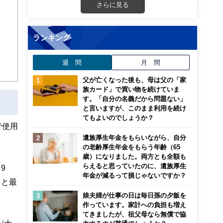
ンナ
さらに見る
迎
こ
ランキング
週 間
月 間
父が亡くなった後も、母は父の「家
族カード」で買い物を続けていま
す。「自分の名義だから問題ない」
と言いますが、このまま利用を続け
てもよいのでしょうか？
で使用
遺族厚生年金をもらいながら、自分
の老齢厚生年金をもらう年齢（65
歳）になりました。両方とも全額も
らえると思っていたのに、遺族厚生
9
年金が減るって損じゃないですか？
％と最
娘夫婦が仕事の日は毎日孫の夕飯を
作っています。家計への負担も増え
てきましたが、祖父母なら無償で協