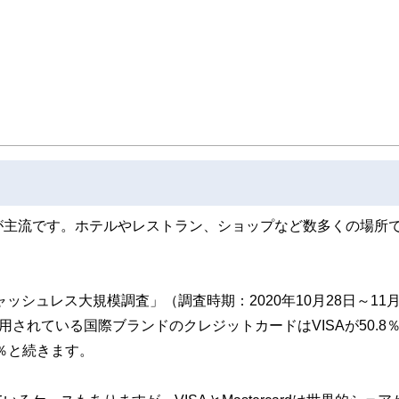
ンナー、弁護士、税理士、宅地建物取引士、相続診断士、住宅ローンアドバイザー、DCプラ
スト、キャリアコンサルタントなど150名以上の有資格者を執筆者・監修者として
ンなどの話をわかりやすく発信している点です。
た執筆者・監修者による執筆体制を築くことで、内容のわかりやすさはもちろんの
ています。
のコンシェルジュを目指します。
が主流です。ホテルやレストラン、ショップなど数多くの場所
ッシュレス大規模調査」（調査時期：2020年10月28日～11月
利用されている国際ブランドのクレジットカードはVISAが50.8
.8％と続きます。