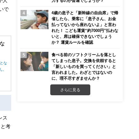
が大
力するのが普通でしょうか？
いで
4歳の息子と「新幹線の自由席」で帰
省したら、乗客に「息子さん、お金
払ってないから座れないよ」と言わ
れた！ こども運賃“約7000円”払わな
いと、席は確保できないでしょう
か？ 運賃ルールを確認
な
食べる前のソフトクリームを落とし
てしまった息子。交換を依頼すると
とな
「新しいものを買ってください」と
ん。
言われました。わざとではないの
に、理不尽すぎませんか？
さらに見る
レス
ると考