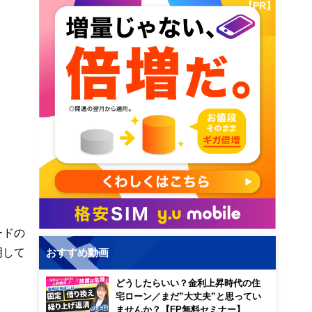
【PR】
ードの
明して
おすすめ動画
どうしたらいい？金利上昇時代の住
宅ローン／まだ”大丈夫”と思ってい
ませんか？【FP無料セミナー】