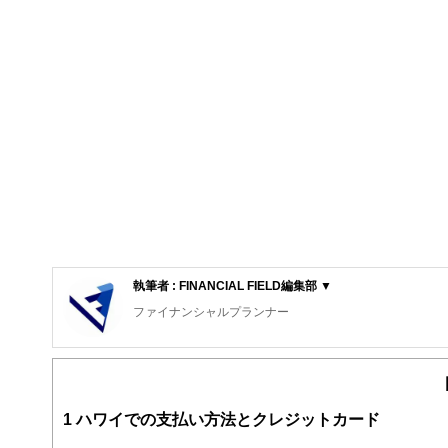
執筆者 : FINANCIAL FIELD編集部 ▼
ファイナンシャルプランナー
FinancialField編集部は、金融、経済に関する記
るようわかりやすく発信しています。
編集部のメンバーは、ファイナンシャルプランナーの資格
案から記事掲載まですべての工程に関わることで、読者目
1
ハワイでの支払い方法とクレジットカード