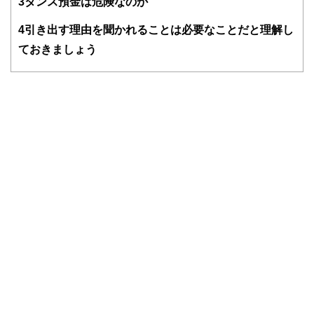
3
タンス預金は危険なのか
FinancialFieldの特徴は、ファイナンシャルプランナー、弁
4
引き出す理由を聞かれることは必要なことだと理解し
護士、税理士、宅地建物取引士、相続診断士、住宅ローンア
ドバイザー、DCプランナー、公認会計士、社会保険労務
ておきましょう
士、行政書士、投資アナリスト、キャリアコンサルタントな
ど150名以上の有資格者を執筆者・監修者として迎え、むず
かしく感じられる年金や税金、相続、保険、ローンなどの話
をわかりやすく発信している点です。
このように編集経験豊富なメンバーと金融や経済に精通した
執筆者・監修者による執筆体制を築くことで、内容のわかり
やすさはもちろんのこと、読み応えのあるコンテンツと確か
な情報発信を実現しています。
私たちは、快適でより良い生活のアイデアを提供するお金の
コンシェルジュを目指します。