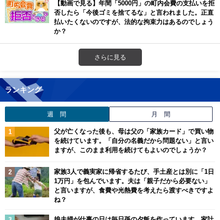
【動画で見る】年間「5000円」の町内会費の支払いを拒
否したら「今後ゴミを捨てるな」と言われました。正直
払いたくないのですが、法的な拘束力はあるのでしょう
か？
さらに見る
ランキング
週 間
月 間
父が亡くなった後も、母は父の「家族カード」で買い物
を続けています。「自分の名義だから問題ない」と言い
ますが、このまま利用を続けてもよいのでしょうか？
家族3人で義実家に帰省するたび、手土産とは別に「1日
1万円」を包んでいます。夫は「親子だから必要ない」
と言いますが、食費や光熱費を考えたら渡すべきですよ
ね？
娘夫婦が仕事の日は毎日孫の夕飯を作っています。家計