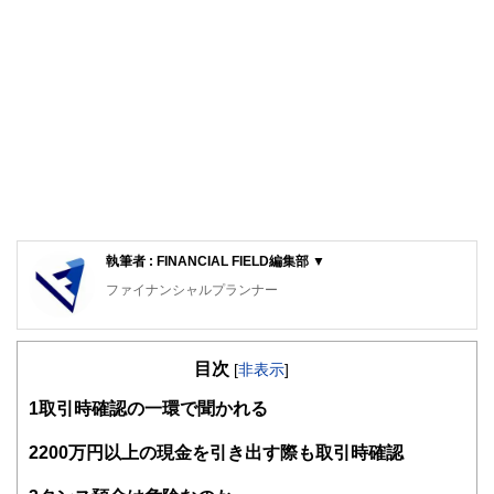
執筆者 : FINANCIAL FIELD編集部 ▼
ファイナンシャルプランナー
FinancialField編集部は、金融、経済に関する記事を、日々
の暮らしにどのような影響を与えるかという視点で、お金の
目次
知識がない方でも理解できるようわかりやすく発信していま
[
非表示
]
す。
1
取引時確認の一環で聞かれる
編集部のメンバーは、ファイナンシャルプランナーの資格取
得者を中心に「お金や暮らし」に関する書籍・雑誌の編集経
2
200万円以上の現金を引き出す際も取引時確認
験者で構成され、企画立案から記事掲載まですべての工程に
関わることで、読者目線のコンテンツを追求しています。