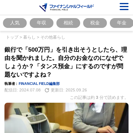
人気
年収
相続
税金
年金
トップ
>
暮らし
>
その他暮らし
銀行で「500万円」を引き出そうとしたら、理
由を聞かれました。自分のお金なのになぜで
しょうか？「タンス預金」にするのですが問
題ないですよね？
執筆者 :
FINANCIAL FIELD編集部
配信日:
2024.07.08
更新日:
2025.09.26
この記事は約
3
分で読めます。