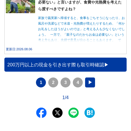
必要ない」と言いますが、食費や光熱費を考えた
ら渡すべきですよね？
家族で義実家へ帰省すると、食事をごちそうになったり、お
風呂や洗濯などで水道・光熱費が増えたりするため、「何か
お礼をしたほうがよいのでは」と考える人も少なくないでし
ょう。 一方で、「親子なのだからお金は必要ない」という
考え方もあり、夫婦で意見が分かることもあります。 で
は、実際に義実家へ泊まる際、お金を渡している家庭はどの
更新日:2026.08.06
くらいあるのでしょうか。本記事では、帰省時に宿泊費を渡
す家庭の割合や、感謝の気持ちを伝える方法について解説し
ます。
200万円以上の現金を引き出す際も取引時確認
1
2
3
4
▶
1/4