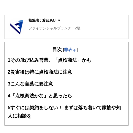
執筆者 : 渡辺あい ▼
ファイナンシャルプランナー2級
目次
[
非表示
]
1
その飛び込み営業、「点検商法」かも
2
災害後は特に点検商法に注意
3
こんな言葉に要注意
4
「点検商法かな」と思ったら
5
すぐには契約をしない！ まずは落ち着いて家族や知
人に相談を