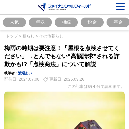
人気
年収
相続
税金
年金
トップ
>
暮らし
>
その他暮らし
梅雨の時期は要注意！「屋根を点検させてく
ださい」→とんでもない“高額請求”される詐
欺かも!?「点検商法」について解説
執筆者 :
渡辺あい
配信日:
2024.07.08
更新日:
2025.09.26
この記事は約
4
分で読めます。