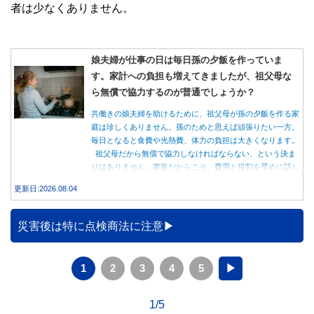
者は少なくありません。
娘夫婦が仕事の日は毎日孫の夕飯を作っていま
す。家計への負担も増えてきましたが、祖父母な
ら無償で協力するのが普通でしょうか？
共働きの娘夫婦を助けるために、祖父母が孫の夕飯を作る家
庭は珍しくありません。孫のためと思えば頑張りたい一方、
毎日となると食費や光熱費、体力の負担は大きくなります。
祖父母だから無償で協力しなければならない、という決ま
りはありません。家族だからこそ、費用と役割を早めに話し
合うことが大切です。
更新日:2026.08.04
災害後は特に点検商法に注意
1
2
3
4
5
▶
1/5