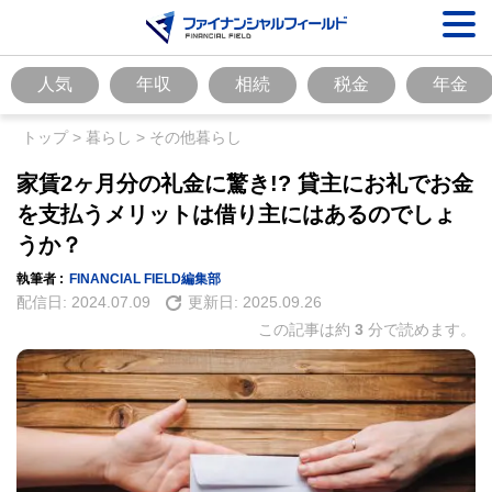
人気
年収
相続
税金
年金
トップ
>
暮らし
>
その他暮らし
家賃2ヶ月分の礼金に驚き!? 貸主にお礼でお金
を支払うメリットは借り主にはあるのでしょ
うか？
執筆者 :
FINANCIAL FIELD編集部
配信日:
2024.07.09
更新日:
2025.09.26
この記事は約
3
分で読めます。