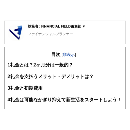
執筆者 : FINANCIAL FIELD編集部 ▼
ファイナンシャルプランナー
FinancialField編集部は、金融、経済に関する記事を、日々
の暮らしにどのような影響を与えるかという視点で、お金の
目次
知識がない方でも理解できるようわかりやすく発信していま
[
非表示
]
す。
1
礼金とは？2ヶ月分は一般的？
編集部のメンバーは、ファイナンシャルプランナーの資格取
得者を中心に「お金や暮らし」に関する書籍・雑誌の編集経
2
礼金を支払うメリット・デメリットは？
験者で構成され、企画立案から記事掲載まですべての工程に
関わることで、読者目線のコンテンツを追求しています。
3
礼金と初期費用
FinancialFieldの特徴は、ファイナンシャルプランナー、弁
4
礼金は可能なかぎり抑えて新生活をスタートしよう！
護士、税理士、宅地建物取引士、相続診断士、住宅ローンア
ドバイザー、DCプランナー、公認会計士、社会保険労務
士、行政書士、投資アナリスト、キャリアコンサルタントな
ど150名以上の有資格者を執筆者・監修者として迎え、むず
かしく感じられる年金や税金、相続、保険、ローンなどの話
をわかりやすく発信している点です。