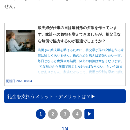
せん。
娘夫婦が仕事の日は毎日孫の夕飯を作っていま
す。家計への負担も増えてきましたが、祖父母な
ら無償で協力するのが普通でしょうか？
共働きの娘夫婦を助けるために、祖父母が孫の夕飯を作る家
庭は珍しくありません。孫のためと思えば頑張りたい一方、
毎日となると食費や光熱費、体力の負担は大きくなります。
祖父母だから無償で協力しなければならない、という決ま
りはありません。家族だからこそ、費用と役割を早めに話し
合うことが大切です。
更新日:2026.08.04
礼金を支払うメリット・デメリットは？
1
2
3
4
▶
1/4