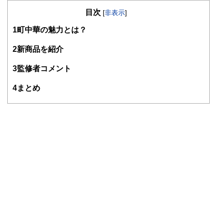
の暮らしにどのような影響を与えるかという視点で、お金の
目次
知識がない方でも理解できるようわかりやすく発信していま
[
非表示
]
す。
1
町中華の魅力とは？
編集部のメンバーは、ファイナンシャルプランナーの資格取
得者を中心に「お金や暮らし」に関する書籍・雑誌の編集経
2
新商品を紹介
験者で構成され、企画立案から記事掲載まですべての工程に
関わることで、読者目線のコンテンツを追求しています。
3
監修者コメント
FinancialFieldの特徴は、ファイナンシャルプランナー、弁
4
まとめ
護士、税理士、宅地建物取引士、相続診断士、住宅ローンア
ドバイザー、DCプランナー、公認会計士、社会保険労務
士、行政書士、投資アナリスト、キャリアコンサルタントな
ど150名以上の有資格者を執筆者・監修者として迎え、むず
かしく感じられる年金や税金、相続、保険、ローンなどの話
をわかりやすく発信している点です。
このように編集経験豊富なメンバーと金融や経済に精通した
執筆者・監修者による執筆体制を築くことで、内容のわかり
やすさはもちろんのこと、読み応えのあるコンテンツと確か
な情報発信を実現しています。
私たちは、快適でより良い生活のアイデアを提供するお金の
コンシェルジュを目指します。