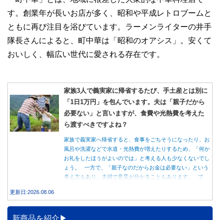
す。創業年が長いお店が多く、昭和や平成レトロブームと
ともに再び注目を浴びています。ラーメンライターの井手
隊長さんによると、町中華は「昭和のオアシス」。安くて
おいしく、幅広い世代に愛される存在です。
家族3人で義実家に帰省するたび、手土産とは別に
「1日1万円」を包んでいます。夫は「親子だから
必要ない」と言いますが、食費や光熱費を考えた
ら渡すべきですよね？
家族で義実家へ帰省すると、食事をごちそうになったり、お
風呂や洗濯などで水道・光熱費が増えたりするため、「何か
お礼をしたほうがよいのでは」と考える人も少なくないでし
ょう。 一方で、「親子なのだからお金は必要ない」という
考え方もあり、夫婦で意見が分かることもあります。 で
は、実際に義実家へ泊まる際、お金を渡している家庭はどの
更新日:2026.08.06
くらいあるのでしょうか。本記事では、帰省時に宿泊費を渡
す家庭の割合や、感謝の気持ちを伝える方法について解説し
ます。
新商品を紹介