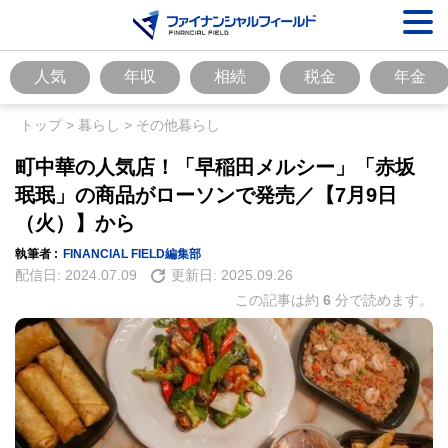
人気
年収
相続
税金
年金
トップ
>
暮らし
>
その他暮らし
町中華の人気店！「早稲田メルシー」「赤坂
珉珉」の商品がローソンで発売／【7月9日
（火）】から
執筆者 :
FINANCIAL FIELD編集部
配信日:
2024.07.09
更新日:
2025.09.26
この記事は約
6
分で読めます。