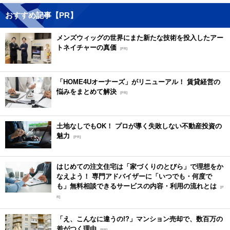
おすすめ記事【PR】
メンズウィッグの世界にまた新たな技術を投入したアー
トネイチャーの真価
[PR]
「HOME4Uオーナーズ」がリニューアル！ 賃貸経営の
悩みをまとめて解決
[PR]
土地なしでもOK！ プロが導く失敗しない不動産投資の
魅力
[PR]
はじめての注文住宅は「家づくりのとびら」で理想をか
なえよう！ 専門アドバイザーに「いつでも・何度で
も」無料相談できるサービスの内容・利用の流れとは
[P
R]
「え、こんなに違うの!?」マンション売却で、数百万の
差がつく理由
[PR]