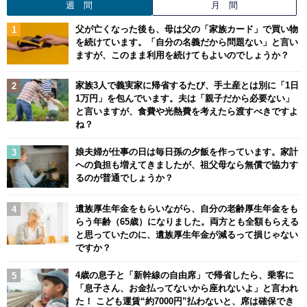
週 間
月 間
父が亡くなった後も、母は父の「家族カード」で買い物
を続けています。「自分の名義だから問題ない」と言い
ますが、このまま利用を続けてもよいのでしょうか？
家族3人で義実家に帰省するたび、手土産とは別に「1日
1万円」を包んでいます。夫は「親子だから必要ない」
と言いますが、食費や光熱費を考えたら渡すべきですよ
ね？
娘夫婦が仕事の日は毎日孫の夕飯を作っています。家計
への負担も増えてきましたが、祖父母なら無償で協力す
るのが普通でしょうか？
遺族厚生年金をもらいながら、自分の老齢厚生年金をも
らう年齢（65歳）になりました。両方とも全額もらえる
と思っていたのに、遺族厚生年金が減るって損じゃない
ですか？
4歳の息子と「新幹線の自由席」で帰省したら、乗客に
「息子さん、お金払ってないから座れないよ」と言われ
た！ こども運賃“約7000円”払わないと、席は確保でき