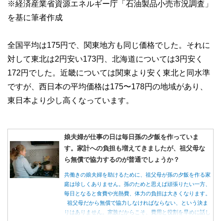
※経済産業省資源エネルギー庁「石油製品小売市況調査」
を基に筆者作成
全国平均は175円で、関東地方も同じ価格でした。それに
対して東北は2円安い173円、北海道については3円安く
172円でした。近畿については関東より安く東北と同水準
ですが、西日本の平均価格は175〜178円の地域があり、
東日本より少し高くなっています。
娘夫婦が仕事の日は毎日孫の夕飯を作っていま
す。家計への負担も増えてきましたが、祖父母な
ら無償で協力するのが普通でしょうか？
共働きの娘夫婦を助けるために、祖父母が孫の夕飯を作る家
庭は珍しくありません。孫のためと思えば頑張りたい一方、
毎日となると食費や光熱費、体力の負担は大きくなります。
祖父母だから無償で協力しなければならない、という決ま
りはありません。家族だからこそ、費用と役割を早めに話し