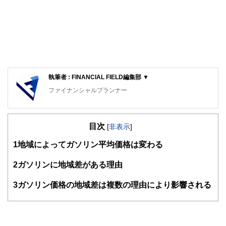
執筆者 : FINANCIAL FIELD編集部 ▼
ファイナンシャルプランナー
FinancialField編集部は、金融、経済に関する記事を、日々
の暮らしにどのような影響を与えるかという視点で、お金の
目次
知識がない方でも理解できるようわかりやすく発信していま
[
非表示
]
す。
1
地域によってガソリン平均価格は変わる
編集部のメンバーは、ファイナンシャルプランナーの資格取
得者を中心に「お金や暮らし」に関する書籍・雑誌の編集経
2
ガソリンに地域差がある理由
験者で構成され、企画立案から記事掲載まですべての工程に
関わることで、読者目線のコンテンツを追求しています。
3
ガソリン価格の地域差は複数の理由により影響される
FinancialFieldの特徴は、ファイナンシャルプランナー、弁
護士、税理士、宅地建物取引士、相続診断士、住宅ローンア
ドバイザー、DCプランナー、公認会計士、社会保険労務
士、行政書士、投資アナリスト、キャリアコンサルタントな