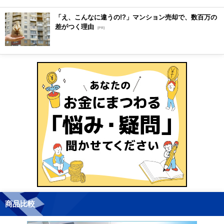
「え、こんなに違うの!?」マンション売却で、数百万の
差がつく理由
[PR]
商品比較