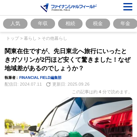
人気
年収
相続
税金
年金
トップ
>
暮らし
>
その他暮らし
関東在住ですが、先日東北へ旅行にいったと
きガソリンが2円ほど安くて驚きました！なぜ
地域差があるのでしょうか？
執筆者 :
FINANCIAL FIELD編集部
配信日:
2024.07.11
更新日:
2025.09.26
この記事は約
4
分で読めます。