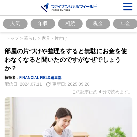
人気
年収
相続
税金
年金
トップ
>
暮らし
>
家具・片付け
部屋の片づけや整理をすると無駄にお金を使
わなくなると聞いたのですがなぜでしょう
か？
執筆者 :
FINANCIAL FIELD編集部
配信日:
2024.07.11
更新日:
2025.09.26
この記事は約
4
分で読めます。