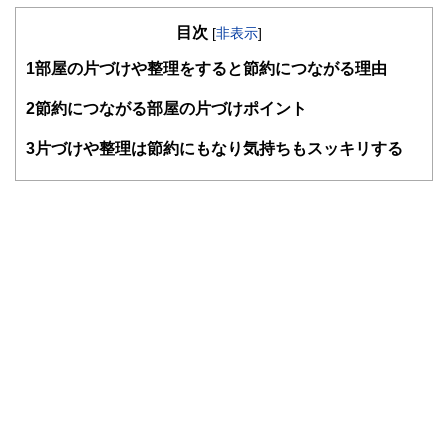
の暮らしにどのような影響を与えるかという視点で、お金の
目次
知識がない方でも理解できるようわかりやすく発信していま
[
非表示
]
す。
1
部屋の片づけや整理をすると節約につながる理由
編集部のメンバーは、ファイナンシャルプランナーの資格取
得者を中心に「お金や暮らし」に関する書籍・雑誌の編集経
2
節約につながる部屋の片づけポイント
験者で構成され、企画立案から記事掲載まですべての工程に
関わることで、読者目線のコンテンツを追求しています。
3
片づけや整理は節約にもなり気持ちもスッキリする
FinancialFieldの特徴は、ファイナンシャルプランナー、弁
護士、税理士、宅地建物取引士、相続診断士、住宅ローンア
ドバイザー、DCプランナー、公認会計士、社会保険労務
士、行政書士、投資アナリスト、キャリアコンサルタントな
ど150名以上の有資格者を執筆者・監修者として迎え、むず
かしく感じられる年金や税金、相続、保険、ローンなどの話
をわかりやすく発信している点です。
このように編集経験豊富なメンバーと金融や経済に精通した
執筆者・監修者による執筆体制を築くことで、内容のわかり
やすさはもちろんのこと、読み応えのあるコンテンツと確か
な情報発信を実現しています。
私たちは、快適でより良い生活のアイデアを提供するお金の
コンシェルジュを目指します。