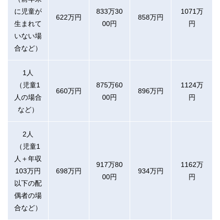
に児童が
833万30
1071万
622万円
858万円
生まれて
00円
円
いない場
合など）
1人
（児童1
875万60
1124万
660万円
896万円
人の場合
00円
円
など）
2人
（児童1
人＋年収
917万80
1162万
103万円
698万円
934万円
00円
円
以下の配
偶者の場
合など）