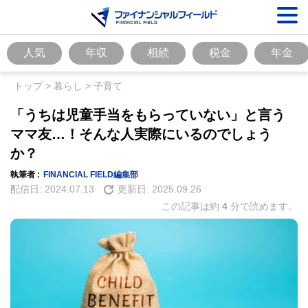
人気
年収
相続
税金
年金
トップ
>
暮らし
>
子育て
「うちは児童手当をもらっていない」と言う
ママ友…！そんな人実際にいるのでしょう
か？
執筆者 :
FINANCIAL FIELD編集部
配信日:
2024.07.13
更新日:
2025.09.26
この記事は約
4
分で読めます。