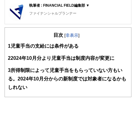
執筆者 : FINANCIAL FIELD編集部 ▼
ファイナンシャルプランナー
FinancialField編集部は、金融、経済に関する記事を、日々
の暮らしにどのような影響を与えるかという視点で、お金の
目次
知識がない方でも理解できるようわかりやすく発信していま
[
非表示
]
す。
1
児童手当の支給には条件がある
編集部のメンバーは、ファイナンシャルプランナーの資格取
得者を中心に「お金や暮らし」に関する書籍・雑誌の編集経
2
2024年10月分より児童手当は制度内容が変更に
験者で構成され、企画立案から記事掲載まですべての工程に
関わることで、読者目線のコンテンツを追求しています。
3
所得制限によって児童手当をもらっていない方もい
FinancialFieldの特徴は、ファイナンシャルプランナー、弁
る。2024年10月分からの新制度では対象者になるかも
護士、税理士、宅地建物取引士、相続診断士、住宅ローンア
しれない
ドバイザー、DCプランナー、公認会計士、社会保険労務
士、行政書士、投資アナリスト、キャリアコンサルタントな
ど150名以上の有資格者を執筆者・監修者として迎え、むず
かしく感じられる年金や税金、相続、保険、ローンなどの話
をわかりやすく発信している点です。
このように編集経験豊富なメンバーと金融や経済に精通した
執筆者・監修者による執筆体制を築くことで、内容のわかり
やすさはもちろんのこと、読み応えのあるコンテンツと確か