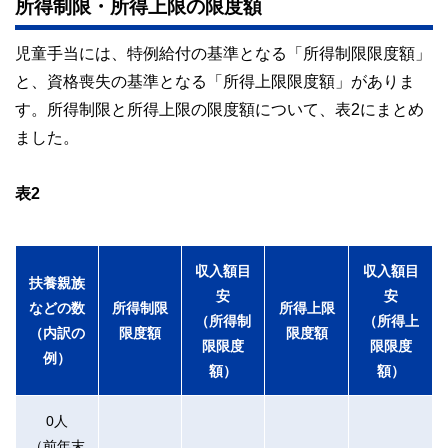
所得制限・所得上限の限度額
児童手当には、特例給付の基準となる「所得制限限度額」
と、資格喪失の基準となる「所得上限限度額」がありま
す。所得制限と所得上限の限度額について、表2にまとめ
ました。
表2
収入額目
収入額目
扶養親族
安
安
などの数
所得制限
所得上限
（所得制
（所得上
（内訳の
限度額
限度額
限限度
限限度
例）
額）
額）
0人
（前年末