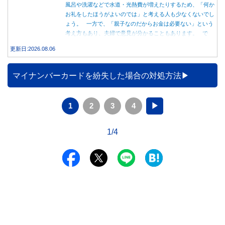
風呂や洗濯などで水道・光熱費が増えたりするため、「何か
お礼をしたほうがよいのでは」と考える人も少なくないでし
ょう。 一方で、「親子なのだからお金は必要ない」という
考え方もあり、夫婦で意見が分かることもあります。 で
は、実際に義実家へ泊まる際、お金を渡している家庭はどの
更新日:2026.08.06
くらいあるのでしょうか。本記事では、帰省時に宿泊費を渡
す家庭の割合や、感謝の気持ちを伝える方法について解説し
ます。
マイナンバーカードを紛失した場合の対処方法
1
2
3
4
▶
1/4