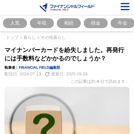
人気
年収
相続
税金
年金
トップ
>
暮らし
>
その他暮らし
マイナンバーカードを紛失しました。再発行
には手数料などかかるのでしょうか？
執筆者 :
FINANCIAL FIELD編集部
配信日:
2024.07.13
更新日:
2025.09.26
この記事は約
4
分で読めます。