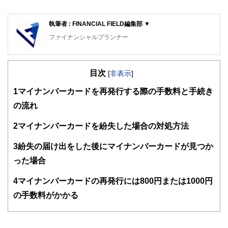
執筆者 : FINANCIAL FIELD編集部 ▼
ファイナンシャルプランナー
FinancialField編集部は、金融、経済に関する記事を、日々
の暮らしにどのような影響を与えるかという視点で、お金の
目次
知識がない方でも理解できるようわかりやすく発信していま
[
非表示
]
す。
1
マイナンバーカードを再発行する際の手数料と手続き
編集部のメンバーは、ファイナンシャルプランナーの資格取
の流れ
得者を中心に「お金や暮らし」に関する書籍・雑誌の編集経
験者で構成され、企画立案から記事掲載まですべての工程に
2
マイナンバーカードを紛失した場合の対処方法
関わることで、読者目線のコンテンツを追求しています。
FinancialFieldの特徴は、ファイナンシャルプランナー、弁
3
紛失の届け出をした後にマイナンバーカードが見つか
護士、税理士、宅地建物取引士、相続診断士、住宅ローンア
った場合
ドバイザー、DCプランナー、公認会計士、社会保険労務
士、行政書士、投資アナリスト、キャリアコンサルタントな
4
マイナンバーカードの再発行には800円または1000円
ど150名以上の有資格者を執筆者・監修者として迎え、むず
かしく感じられる年金や税金、相続、保険、ローンなどの話
の手数料がかかる
をわかりやすく発信している点です。
このように編集経験豊富なメンバーと金融や経済に精通した
執筆者・監修者による執筆体制を築くことで、内容のわかり