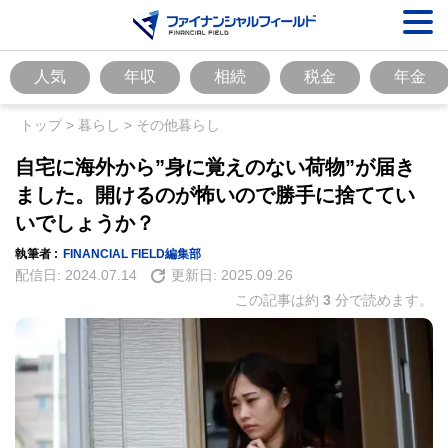
人気
年収
相続
税金
年金
トップ
>
暮らし
>
その他暮らし
自宅に海外から”身に覚えのない荷物”が届き
ました。開けるのが怖いので勝手に捨ててい
いでしょうか？
執筆者 :
FINANCIAL FIELD編集部
配信日:
2024.07.14
更新日:
2025.09.26
この記事は約
3
分で読めます。