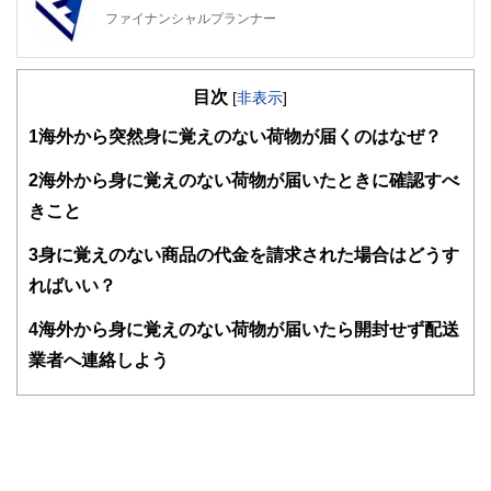
ファイナンシャルプランナー
FinancialField編集部は、金融、経済に関する記事を、日々
の暮らしにどのような影響を与えるかという視点で、お金の
目次
知識がない方でも理解できるようわかりやすく発信していま
[
非表示
]
す。
1
海外から突然身に覚えのない荷物が届くのはなぜ？
編集部のメンバーは、ファイナンシャルプランナーの資格取
得者を中心に「お金や暮らし」に関する書籍・雑誌の編集経
2
海外から身に覚えのない荷物が届いたときに確認すべ
験者で構成され、企画立案から記事掲載まですべての工程に
きこと
関わることで、読者目線のコンテンツを追求しています。
FinancialFieldの特徴は、ファイナンシャルプランナー、弁
3
身に覚えのない商品の代金を請求された場合はどうす
護士、税理士、宅地建物取引士、相続診断士、住宅ローンア
ればいい？
ドバイザー、DCプランナー、公認会計士、社会保険労務
士、行政書士、投資アナリスト、キャリアコンサルタントな
4
海外から身に覚えのない荷物が届いたら開封せず配送
ど150名以上の有資格者を執筆者・監修者として迎え、むず
かしく感じられる年金や税金、相続、保険、ローンなどの話
業者へ連絡しよう
をわかりやすく発信している点です。
このように編集経験豊富なメンバーと金融や経済に精通した
執筆者・監修者による執筆体制を築くことで、内容のわかり
やすさはもちろんのこと、読み応えのあるコンテンツと確か
な情報発信を実現しています。