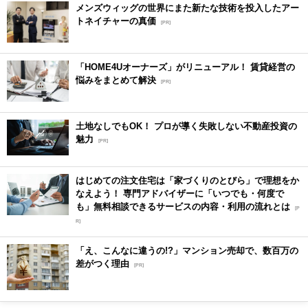
メンズウィッグの世界にまた新たな技術を投入したアー
トネイチャーの真価
[PR]
「HOME4Uオーナーズ」がリニューアル！ 賃貸経営の
悩みをまとめて解決
[PR]
土地なしでもOK！ プロが導く失敗しない不動産投資の
魅力
[PR]
はじめての注文住宅は「家づくりのとびら」で理想をか
なえよう！ 専門アドバイザーに「いつでも・何度で
も」無料相談できるサービスの内容・利用の流れとは
[P
R]
「え、こんなに違うの!?」マンション売却で、数百万の
差がつく理由
[PR]