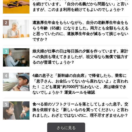
を続けています。「自分の名義だから問題ない」と言い
ますが、このまま利用を続けてもよいのでしょうか？
遺族厚生年金をもらいながら、自分の老齢厚生年金をも
らう年齢（65歳）になりました。両方とも全額もらえる
と思っていたのに、遺族厚生年金が減るって損じゃない
ですか？
娘夫婦が仕事の日は毎日孫の夕飯を作っています。家計
への負担も増えてきましたが、祖父母なら無償で協力す
るのが普通でしょうか？
4歳の息子と「新幹線の自由席」で帰省したら、乗客に
「息子さん、お金払ってないから座れないよ」と言われ
た！ こども運賃“約7000円”払わないと、席は確保でき
ないでしょうか？ 運賃ルールを確認
食べる前のソフトクリームを落としてしまった息子。交
換を依頼すると「新しいものを買ってください」と言わ
れました。わざとではないのに、理不尽すぎませんか？
さらに見る