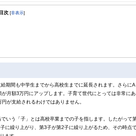
、マイホームを購入しても子どもが健全な環境で育ち、人生が黒字になるようライフ
う、夜も相談業務を行っている。著書に「書けばわかる！わが家の家計にピッタリ
目次
[
非表示
]
、支給期間も中学生までから高校生までに延長されます。さらにA
額が月額3万円にアップします。子育て世代にとっては非常にあ
万円が支給されるわけではありません。
当でいう「子」とは高校卒業までの子を指します。したがって第
1子に繰り上がり、第3子が第2子に繰り上がるため、その時点で
なります。