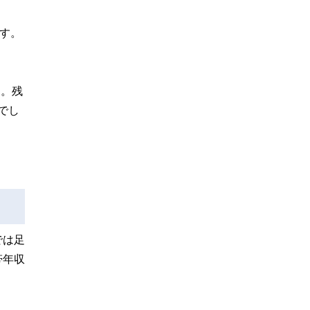
す。
す。残
でし
では足
帯年収