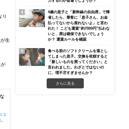
力するのが普通でしょうか？
4歳の息子と「新幹線の自由席」で帰
なり
省したら、乗客に「息子さん、お金
払ってないから座れないよ」と言わ
れた！ こども運賃“約7000円”払わな
いと、席は確保できないでしょう
か？ 運賃ルールを確認
親が生
食べる前のソフトクリームを落とし
てしまった息子。交換を依頼すると
「新しいものを買ってください」と
上が
言われました。わざとではないの
に、理不尽すぎませんか？
さらに見る
な
とな
ん。