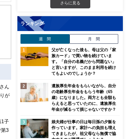
プラ
さらに見る
な子
ランキング
週 間
月 間
父が亡くなった後も、母は父の「家
族カード」で買い物を続けていま
す。「自分の名義だから問題ない」
と言いますが、このまま利用を続け
てもよいのでしょうか？
遺族厚生年金をもらいながら、自分
さん
の老齢厚生年金をもらう年齢（65
りが
歳）になりました。両方とも全額も
らえると思っていたのに、遺族厚生
年金が減るって損じゃないですか？
1子
娘夫婦が仕事の日は毎日孫の夕飯を
作っています。家計への負担も増え
第3
てきましたが、祖父母なら無償で協