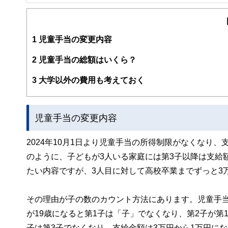
保険代理店勤務を経て独立。高齢出産夫婦が2人目を産み
ン設計を行っている。子どもが寝てからでも相談できるよ
育て＆教育費のかけ方」（翔泳社）
https://www.andasset.net/
1
児童手当の変更内容
2
児童手当の総額はいくら？
3
大学以外の費用も考えておく
児童手当の変更内容
2024年10月1日より児童手当の所得制限がなくなり
のように、子どもが3人いる家庭には第3子以降は支給
たい内容ですが、3人目に対して高校卒業までずっと3
その理由が子の数のカウント方法にあります。児童手
が19歳になると第1子は「子」でなくなり、第2子が第
子は第3子でなくなり、支給金額は3万円から1万円に