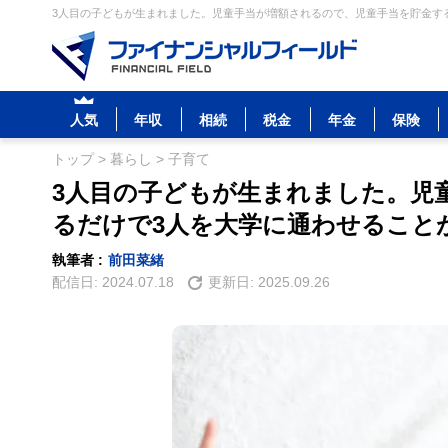
3人目の子どもが生まれました。児童手当が増額されるので、児童手当を貯金する
人気
年収
相続
税金
年金
保険
トップ
>
暮らし
>
子育て
3人目の子どもが生まれました。児
るだけで3人を大学に通わせること
執筆者 :
前田菜緒
配信日:
2024.07.18
更新日:
2025.09.26