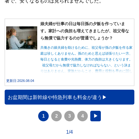
著で、安くなるものは見られませんでした。
娘夫婦が仕事の日は毎日孫の夕飯を作っていま
す。家計への負担も増えてきましたが、祖父母な
ら無償で協力するのが普通でしょうか？
共働きの娘夫婦を助けるために、祖父母が孫の夕飯を作る家
庭は珍しくありません。孫のためと思えば頑張りたい一方、
毎日となると食費や光熱費、体力の負担は大きくなります。
祖父母だから無償で協力しなければならない、という決ま
りはありません。家族だからこそ、費用と役割を早めに話し
合うことが大切です。
更新日:2026.08.04
お盆期間は新幹線や特急列車も料金が違う
1
2
3
4
▶
1/4