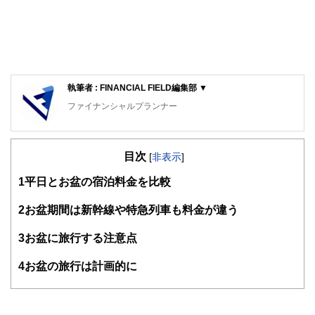
執筆者 : FINANCIAL FIELD編集部 ▼
ファイナンシャルプランナー
FinancialField編集部は、金融、経済に関する記事を、日々
の暮らしにどのような影響を与えるかという視点で、お金の
目次
知識がない方でも理解できるようわかりやすく発信していま
[
非表示
]
す。
1
平日とお盆の宿泊料金を比較
編集部のメンバーは、ファイナンシャルプランナーの資格取
得者を中心に「お金や暮らし」に関する書籍・雑誌の編集経
2
お盆期間は新幹線や特急列車も料金が違う
験者で構成され、企画立案から記事掲載まですべての工程に
関わることで、読者目線のコンテンツを追求しています。
3
お盆に旅行する注意点
FinancialFieldの特徴は、ファイナンシャルプランナー、弁
4
お盆の旅行は計画的に
護士、税理士、宅地建物取引士、相続診断士、住宅ローンア
ドバイザー、DCプランナー、公認会計士、社会保険労務
士、行政書士、投資アナリスト、キャリアコンサルタントな
ど150名以上の有資格者を執筆者・監修者として迎え、むず