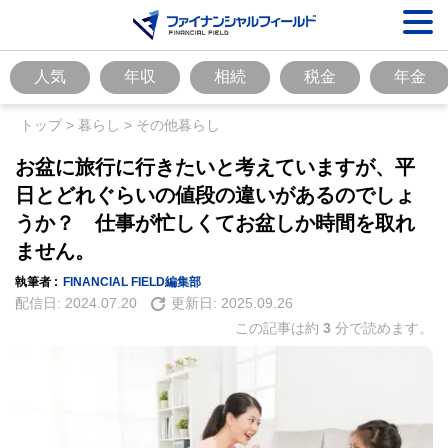
人気
年収
相続
税金
年金
トップ
>
暮らし
>
その他暮らし
お盆に旅行に行きたいと考えていますが、平
日とどれぐらいの値段の違いがあるのでしょ
うか？ 仕事が忙しくてお盆しか時間を取れ
ません。
執筆者 :
FINANCIAL FIELD編集部
配信日:
2024.07.20
更新日:
2025.09.26
この記事は約
3
分で読めます。