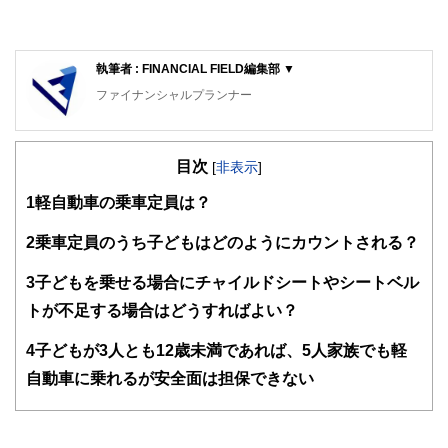
執筆者 : FINANCIAL FIELD編集部 ▼
ファイナンシャルプランナー
FinancialField編集部は、金融、経済に関する記事を、日々
の暮らしにどのような影響を与えるかという視点で、お金の
目次
知識がない方でも理解できるようわかりやすく発信していま
[
非表示
]
す。
1
軽自動車の乗車定員は？
編集部のメンバーは、ファイナンシャルプランナーの資格取
得者を中心に「お金や暮らし」に関する書籍・雑誌の編集経
2
乗車定員のうち子どもはどのようにカウントされる？
験者で構成され、企画立案から記事掲載まですべての工程に
関わることで、読者目線のコンテンツを追求しています。
3
子どもを乗せる場合にチャイルドシートやシートベル
FinancialFieldの特徴は、ファイナンシャルプランナー、弁
トが不足する場合はどうすればよい？
護士、税理士、宅地建物取引士、相続診断士、住宅ローンア
ドバイザー、DCプランナー、公認会計士、社会保険労務
4
子どもが3人とも12歳未満であれば、5人家族でも軽
士、行政書士、投資アナリスト、キャリアコンサルタントな
自動車に乗れるが安全面は担保できない
ど150名以上の有資格者を執筆者・監修者として迎え、むず
かしく感じられる年金や税金、相続、保険、ローンなどの話
をわかりやすく発信している点です。
このように編集経験豊富なメンバーと金融や経済に精通した