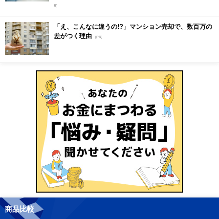
R]
「え、こんなに違うの!?」マンション売却で、数百万の
差がつく理由
[PR]
商品比較