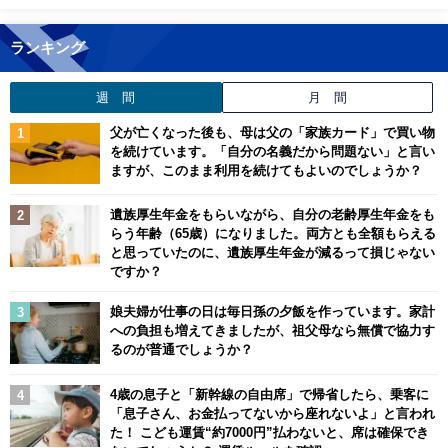
ランキング
週 間
月 間
父が亡くなった後も、母は父の「家族カード」で買い物
を続けています。「自分の名義だから問題ない」と言い
ますが、このまま利用を続けてもよいのでしょうか？
遺族厚生年金をもらいながら、自分の老齢厚生年金をも
らう年齢（65歳）になりました。両方とも全額もらえる
と思っていたのに、遺族厚生年金が減るって損じゃない
ですか？
娘夫婦が仕事の日は毎日孫の夕飯を作っています。家計
への負担も増えてきましたが、祖父母なら無償で協力す
るのが普通でしょうか？
4歳の息子と「新幹線の自由席」で帰省したら、乗客に
「息子さん、お金払ってないから座れないよ」と言われ
た！ こども運賃“約7000円”払わないと、席は確保でき