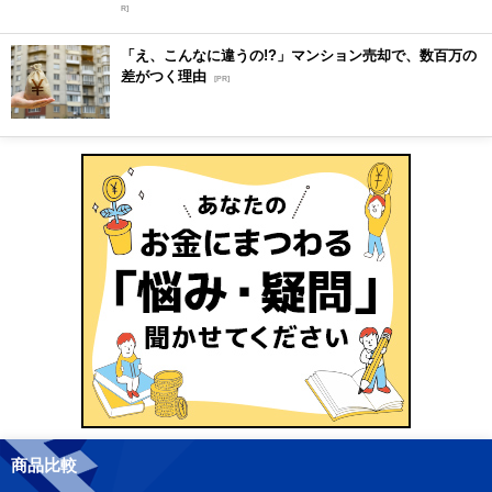
R]
「え、こんなに違うの!?」マンション売却で、数百万の
差がつく理由
[PR]
商品比較