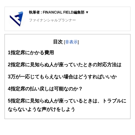
執筆者 : FINANCIAL FIELD編集部 ▼
ファイナンシャルプランナー
FinancialField編集部は、金融、経済に関する記事を、日々
の暮らしにどのような影響を与えるかという視点で、お金の
目次
知識がない方でも理解できるようわかりやすく発信していま
[
非表示
]
す。
1
指定席にかかる費用
編集部のメンバーは、ファイナンシャルプランナーの資格取
得者を中心に「お金や暮らし」に関する書籍・雑誌の編集経
2
指定席に見知らぬ人が座っていたときの対応方法は
験者で構成され、企画立案から記事掲載まですべての工程に
関わることで、読者目線のコンテンツを追求しています。
3
万が一応じてもらえない場合はどうすればいいか
FinancialFieldの特徴は、ファイナンシャルプランナー、弁
4
指定席の払い戻しは可能なのか？
護士、税理士、宅地建物取引士、相続診断士、住宅ローンア
ドバイザー、DCプランナー、公認会計士、社会保険労務
士、行政書士、投資アナリスト、キャリアコンサルタントな
5
指定席に見知らぬ人が座っているときは、トラブルに
ど150名以上の有資格者を執筆者・監修者として迎え、むず
ならないような声がけをしよう
かしく感じられる年金や税金、相続、保険、ローンなどの話
をわかりやすく発信している点です。
このように編集経験豊富なメンバーと金融や経済に精通した
執筆者・監修者による執筆体制を築くことで、内容のわかり