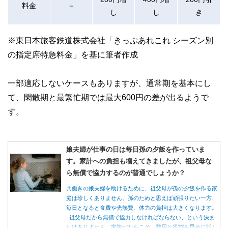
料金
－
し
し
き
※東日本旅客鉄道株式会社「きっぷあれこれ シーズン別
の指定席特急料金」を基に筆者作成
一部適応しないケースもありますが、通常期を基本にし
て、閑散期と最繁忙期では最大600円の差が出るようで
す。
娘夫婦が仕事の日は毎日孫の夕飯を作っていま
す。家計への負担も増えてきましたが、祖父母な
ら無償で協力するのが普通でしょうか？
共働きの娘夫婦を助けるために、祖父母が孫の夕飯を作る家
庭は珍しくありません。孫のためと思えば頑張りたい一方、
毎日となると食費や光熱費、体力の負担は大きくなります。
祖父母だから無償で協力しなければならない、という決ま
りはありません。家族だからこそ、費用と役割を早めに話し