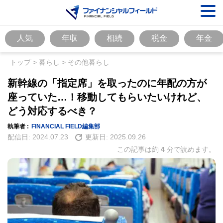
人気
年収
相続
税金
年金
トップ
>
暮らし
>
その他暮らし
新幹線の「指定席」を取ったのに年配の方が
座っていた…！移動してもらいたいけれど、
どう対応するべき？
執筆者 :
FINANCIAL FIELD編集部
配信日:
2024.07.23
更新日:
2025.09.26
この記事は約
4
分で読めます。