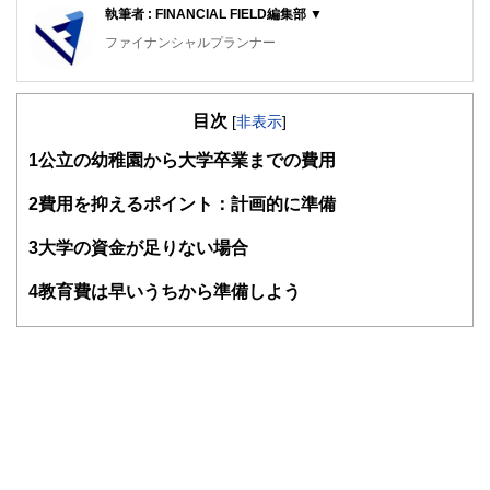
執筆者 : FINANCIAL FIELD編集部 ▼
ファイナンシャルプランナー
FinancialField編集部は、金融、経済に関する記事を、日々
の暮らしにどのような影響を与えるかという視点で、お金の
目次
知識がない方でも理解できるようわかりやすく発信していま
[
非表示
]
す。
1
公立の幼稚園から大学卒業までの費用
編集部のメンバーは、ファイナンシャルプランナーの資格取
得者を中心に「お金や暮らし」に関する書籍・雑誌の編集経
2
費用を抑えるポイント：計画的に準備
験者で構成され、企画立案から記事掲載まですべての工程に
関わることで、読者目線のコンテンツを追求しています。
3
大学の資金が足りない場合
FinancialFieldの特徴は、ファイナンシャルプランナー、弁
4
教育費は早いうちから準備しよう
護士、税理士、宅地建物取引士、相続診断士、住宅ローンア
ドバイザー、DCプランナー、公認会計士、社会保険労務
士、行政書士、投資アナリスト、キャリアコンサルタントな
ど150名以上の有資格者を執筆者・監修者として迎え、むず
かしく感じられる年金や税金、相続、保険、ローンなどの話
をわかりやすく発信している点です。
このように編集経験豊富なメンバーと金融や経済に精通した
執筆者・監修者による執筆体制を築くことで、内容のわかり
やすさはもちろんのこと、読み応えのあるコンテンツと確か
な情報発信を実現しています。