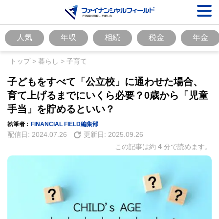
人気
年収
相続
税金
年金
トップ
>
暮らし
>
子育て
子どもをすべて「公立校」に通わせた場合、
育て上げるまでにいくら必要？0歳から「児童
手当」を貯めるといい？
執筆者 :
FINANCIAL FIELD編集部
配信日:
2024.07.26
更新日:
2025.09.26
この記事は約
4
分で読めます。