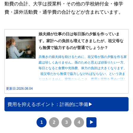
動費の合計、大学は授業料・その他の学校納付金・修学
費・課外活動費・通学費の合計などが含まれています。
娘夫婦が仕事の日は毎日孫の夕飯を作っていま
す。家計への負担も増えてきましたが、祖父母な
ら無償で協力するのが普通でしょうか？
共働きの娘夫婦を助けるために、祖父母が孫の夕飯を作る家
庭は珍しくありません。孫のためと思えば頑張りたい一方、
毎日となると食費や光熱費、体力の負担は大きくなります。
祖父母だから無償で協力しなければならない、という決ま
りはありません。家族だからこそ、費用と役割を早めに話し
合うことが大切です。
更新日:2026.08.04
費用を抑えるポイント：計画的に準備
1
2
3
4
▶