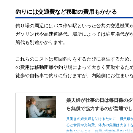
釣りには交通費など移動の費用もかかる
釣り場の周辺にはバス停や駅といった公共の交通機関
ガソリン代や高速道路代、場所によっては駐車場代が
船代も別途かかります。
これらのコストは毎回釣りをするたびに発生するため
の費用は移動距離や釣り場によって大きく変動するた
徒歩や自転車で釣りに行けますが、内陸側にお住まい
娘夫婦が仕事の日は毎日孫の夕
ら無償で協力するのが普通でし
共働きの娘夫婦を助けるために、祖父母
ると食費や光熱費、体力の負担は大きく
家族だからこそ、費用と役割を早めに話