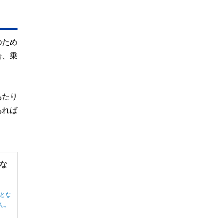
のため
合、乗
あたり
あれば
な
とな
ん。