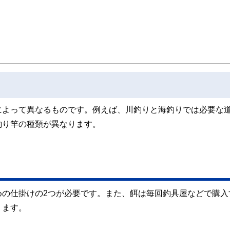
線のコンテンツを追求しています。
ンナー、弁護士、税理士、宅地建物取引士、相続診断士、住宅ローンアドバイザー、DCプラ
スト、キャリアコンサルタントなど150名以上の有資格者を執筆者・監修者として
ンなどの話をわかりやすく発信している点です。
た執筆者・監修者による執筆体制を築くことで、内容のわかりやすさはもちろんの
ています。
のコンシェルジュを目指します。
によって異なるものです。例えば、川釣りと海釣りでは必要な
釣り竿の種類が異なります。
めの仕掛けの2つが必要です。また、餌は毎回釣具屋などで購入
ります。