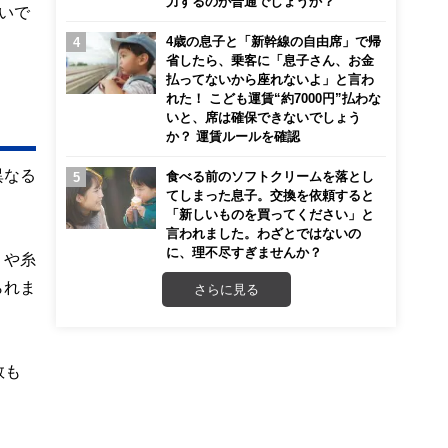
力するのが普通でしょうか？
よいで
4歳の息子と「新幹線の自由席」で帰
省したら、乗客に「息子さん、お金
払ってないから座れないよ」と言わ
れた！ こども運賃“約7000円”払わな
いと、席は確保できないでしょう
か？ 運賃ルールを確認
異なる
食べる前のソフトクリームを落とし
てしまった息子。交換を依頼すると
「新しいものを買ってください」と
言われました。わざとではないの
に、理不尽すぎませんか？
りや糸
られま
さらに見る
数も