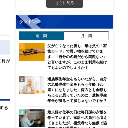
さらに見る
ンナ
迎
ランキング
こ
週 間
月 間
父が亡くなった後も、母は父の「家
族カード」で買い物を続けていま
す。「自分の名義だから問題ない」
道具が
と言いますが、このまま利用を続け
てもよいのでしょうか？
遺族厚生年金をもらいながら、自分
の老齢厚生年金をもらう年齢（65
歳）になりました。両方とも全額も
らえると思っていたのに、遺族厚生
年金が減るって損じゃないですか？
する
娘夫婦が仕事の日は毎日孫の夕飯を
作っています。家計への負担も増え
てきましたが、祖父母なら無償で協