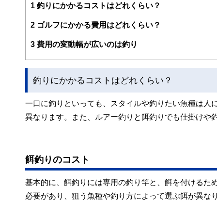
案から記事掲載まですべての工程に関わることで、読者目
1
釣りにかかるコストはどれくらい？
FinancialFieldの特徴は、ファイナンシャルプラ
2
ゴルフにかかる費用はどれくらい？
ー、公認会計士、社会保険労務士、行政書士、投資アナリ
え、むずかしく感じられる年金や税金、相続、保険、ロー
3
費用の変動幅が広いのは釣り
このように編集経験豊富なメンバーと金融や経済に精通し
と、読み応えのあるコンテンツと確かな情報発信を実現し
釣りにかかるコストはどれくらい？
私たちは、快適でより良い生活のアイデアを提供するお金
一口に釣りといっても、スタイルや釣りたい魚種は人
異なります。また、ルアー釣りと餌釣りでも仕掛けや
餌釣りのコスト
基本的に、餌釣りには専用の釣り竿と、餌を付けるた
必要があり、狙う魚種や釣り方によって選ぶ餌が異な