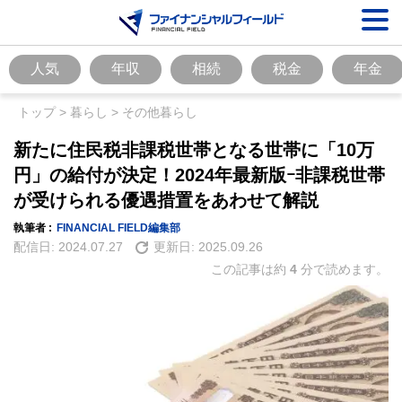
人気
年収
相続
税金
年金
トップ
>
暮らし
>
その他暮らし
新たに住民税非課税世帯となる世帯に「10万
円」の給付が決定！2024年最新版ｰ非課税世帯
が受けられる優遇措置をあわせて解説
執筆者 :
FINANCIAL FIELD編集部
配信日:
2024.07.27
更新日:
2025.09.26
この記事は約
4
分で読めます。