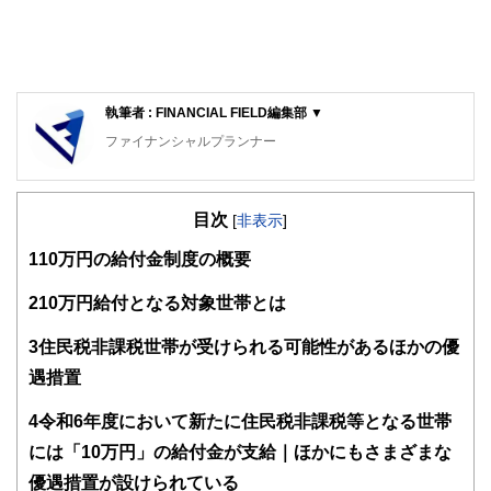
執筆者 : FINANCIAL FIELD編集部 ▼
ファイナンシャルプランナー
FinancialField編集部は、金融、経済に関する記事を、日々
の暮らしにどのような影響を与えるかという視点で、お金の
目次
知識がない方でも理解できるようわかりやすく発信していま
[
非表示
]
す。
1
10万円の給付金制度の概要
編集部のメンバーは、ファイナンシャルプランナーの資格取
得者を中心に「お金や暮らし」に関する書籍・雑誌の編集経
2
10万円給付となる対象世帯とは
験者で構成され、企画立案から記事掲載まですべての工程に
関わることで、読者目線のコンテンツを追求しています。
3
住民税非課税世帯が受けられる可能性があるほかの優
FinancialFieldの特徴は、ファイナンシャルプランナー、弁
遇措置
護士、税理士、宅地建物取引士、相続診断士、住宅ローンア
ドバイザー、DCプランナー、公認会計士、社会保険労務
4
令和6年度において新たに住民税非課税等となる世帯
士、行政書士、投資アナリスト、キャリアコンサルタントな
には「10万円」の給付金が支給｜ほかにもさまざまな
ど150名以上の有資格者を執筆者・監修者として迎え、むず
かしく感じられる年金や税金、相続、保険、ローンなどの話
優遇措置が設けられている
をわかりやすく発信している点です。