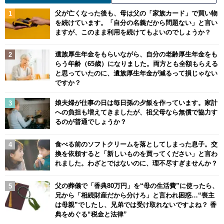
父が亡くなった後も、母は父の「家族カード」で買い物
を続けています。「自分の名義だから問題ない」と言い
ますが、このまま利用を続けてもよいのでしょうか？
遺族厚生年金をもらいながら、自分の老齢厚生年金をも
らう年齢（65歳）になりました。両方とも全額もらえる
と思っていたのに、遺族厚生年金が減るって損じゃない
ですか？
娘夫婦が仕事の日は毎日孫の夕飯を作っています。家計
への負担も増えてきましたが、祖父母なら無償で協力す
るのが普通でしょうか？
食べる前のソフトクリームを落としてしまった息子。交
換を依頼すると「新しいものを買ってください」と言わ
れました。わざとではないのに、理不尽すぎませんか？
父の葬儀で「香典80万円」を“母の生活費”に使ったら、
兄から「相続財産だから分けろ」と言われ困惑…“喪主
は母親”でしたし、兄弟では受け取れないですよね？ 香
典をめぐる“税金と法律”