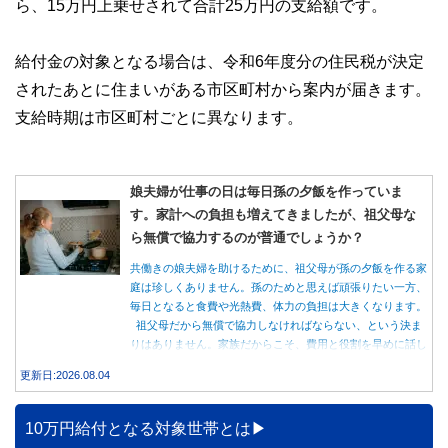
ら、15万円上乗せされて合計25万円の支給額です。
給付金の対象となる場合は、令和6年度分の住民税が決定
されたあとに住まいがある市区町村から案内が届きます。
支給時期は市区町村ごとに異なります。
娘夫婦が仕事の日は毎日孫の夕飯を作っていま
す。家計への負担も増えてきましたが、祖父母な
ら無償で協力するのが普通でしょうか？
共働きの娘夫婦を助けるために、祖父母が孫の夕飯を作る家
庭は珍しくありません。孫のためと思えば頑張りたい一方、
毎日となると食費や光熱費、体力の負担は大きくなります。
祖父母だから無償で協力しなければならない、という決ま
りはありません。家族だからこそ、費用と役割を早めに話し
合うことが大切です。
更新日:2026.08.04
10万円給付となる対象世帯とは