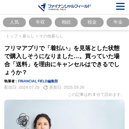
人気
年収
相続
税金
年金
トップ
>
暮らし
>
その他暮らし
フリマアプリで「着払い」を見落とした状態
で購入しそうになりました…。買っていた場
合「送料」を理由にキャンセルはできるでし
ょうか？
執筆者 :
FINANCIAL FIELD編集部
配信日:
2024.07.28
更新日:
2025.09.26
この記事は約
3
分で読めます。