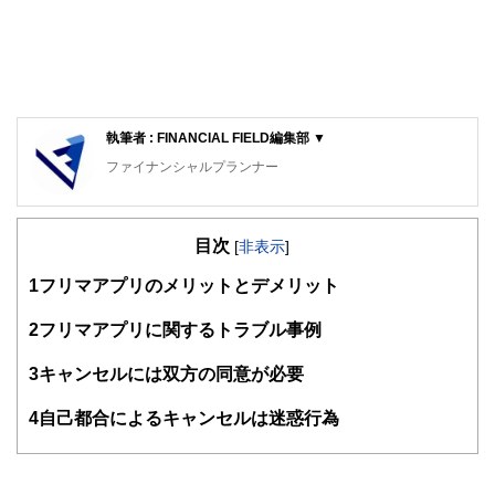
執筆者 : FINANCIAL FIELD編集部 ▼
ファイナンシャルプランナー
FinancialField編集部は、金融、経済に関する記事を、日々
の暮らしにどのような影響を与えるかという視点で、お金の
目次
知識がない方でも理解できるようわかりやすく発信していま
[
非表示
]
す。
1
フリマアプリのメリットとデメリット
編集部のメンバーは、ファイナンシャルプランナーの資格取
得者を中心に「お金や暮らし」に関する書籍・雑誌の編集経
2
フリマアプリに関するトラブル事例
験者で構成され、企画立案から記事掲載まですべての工程に
関わることで、読者目線のコンテンツを追求しています。
3
キャンセルには双方の同意が必要
FinancialFieldの特徴は、ファイナンシャルプランナー、弁
4
自己都合によるキャンセルは迷惑行為
護士、税理士、宅地建物取引士、相続診断士、住宅ローンア
ドバイザー、DCプランナー、公認会計士、社会保険労務
士、行政書士、投資アナリスト、キャリアコンサルタントな
ど150名以上の有資格者を執筆者・監修者として迎え、むず