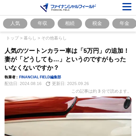
人気
年収
相続
税金
年金
トップ
>
暮らし
>
その他暮らし
人気のツートンカラー車は「5万円」の追加！
妻が「どうしても…」というのですがもった
いなくないですか？
執筆者 :
FINANCIAL FIELD編集部
配信日:
2024.08.16
更新日:
2025.09.26
この記事は約
3
分で読めます。