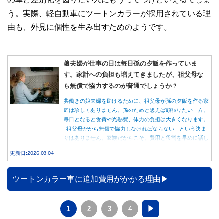
う。実際、軽自動車にツートンカラーが採用されている理
由も、外見に個性を生み出すためのようです。
娘夫婦が仕事の日は毎日孫の夕飯を作っていま
す。家計への負担も増えてきましたが、祖父母な
ら無償で協力するのが普通でしょうか？
共働きの娘夫婦を助けるために、祖父母が孫の夕飯を作る家
庭は珍しくありません。孫のためと思えば頑張りたい一方、
毎日となると食費や光熱費、体力の負担は大きくなります。
祖父母だから無償で協力しなければならない、という決ま
りはありません。家族だからこそ、費用と役割を早めに話し
合うことが大切です。
更新日:2026.08.04
ツートンカラー車に追加費用がかかる理由
1
2
3
4
▶