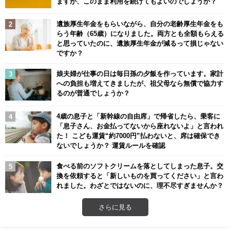
ますが、このまま利用を続けてもよいのでしょうか？
遺族厚生年金をもらいながら、自分の老齢厚生年金をも
らう年齢（65歳）になりました。両方とも全額もらえる
と思っていたのに、遺族厚生年金が減るって損じゃない
ですか？
娘夫婦が仕事の日は毎日孫の夕飯を作っています。家計
への負担も増えてきましたが、祖父母なら無償で協力す
るのが普通でしょうか？
4歳の息子と「新幹線の自由席」で帰省したら、乗客に
「息子さん、お金払ってないから座れないよ」と言われ
た！ こども運賃“約7000円”払わないと、席は確保でき
ないでしょうか？ 運賃ルールを確認
食べる前のソフトクリームを落としてしまった息子。交
換を依頼すると「新しいものを買ってください」と言わ
れました。わざとではないのに、理不尽すぎませんか？
さらに見る