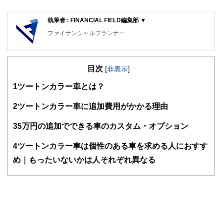
執筆者 : FINANCIAL FIELD編集部 ▼
ファイナンシャルプランナー
FinancialField編集部は、金融、経済に関する記事を、日々
の暮らしにどのような影響を与えるかという視点で、お金の
目次
知識がない方でも理解できるようわかりやすく発信していま
[
非表示
]
す。
1
ツートンカラー車とは？
編集部のメンバーは、ファイナンシャルプランナーの資格取
得者を中心に「お金や暮らし」に関する書籍・雑誌の編集経
2
ツートンカラー車に追加費用がかかる理由
験者で構成され、企画立案から記事掲載まですべての工程に
関わることで、読者目線のコンテンツを追求しています。
3
5万円の追加でできる車のカスタム・オプション
FinancialFieldの特徴は、ファイナンシャルプランナー、弁
4
ツートンカラー車は個性のある車を求める人におすす
護士、税理士、宅地建物取引士、相続診断士、住宅ローンア
ドバイザー、DCプランナー、公認会計士、社会保険労務
め｜もったいないかは人それぞれ異なる
士、行政書士、投資アナリスト、キャリアコンサルタントな
ど150名以上の有資格者を執筆者・監修者として迎え、むず
かしく感じられる年金や税金、相続、保険、ローンなどの話
をわかりやすく発信している点です。
このように編集経験豊富なメンバーと金融や経済に精通した
執筆者・監修者による執筆体制を築くことで、内容のわかり