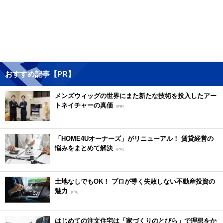
おすすめ記事【PR】
メンズウィッグの世界にまた新たな技術を投入したアー
トネイチャーの真価
[PR]
「HOME4Uオーナーズ」がリニューアル！ 賃貸経営の
悩みをまとめて解決
[PR]
土地なしでもOK！ プロが導く失敗しない不動産投資の
魅力
[PR]
はじめての注文住宅は「家づくりのとびら」で理想をか