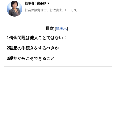
執筆者 : 當舎緑 ▼
社会保険労務士。行政書士。CFP(R)。
阪神淡路大震災の経験から、法律やお金の大切さを実感し、
開業後は、顧問先の会社の労働保険関係や社会保険関係の手
目次
続き、相談にのる傍ら、一般消費者向けのセミナーや執筆活
[
非表示
]
動も精力的に行っている。著書は、「3級FP過去問題集」(金
1
借金問題は他人ごとではない！
融ブックス）。「子どもにかけるお金の本」（主婦の友社）
「もらい忘れ年金の受け取り方」（近代セールス社）など。
女2人男1人の3児の母でもある。
2
破産の手続きをするべきか
3
親だからこそできること