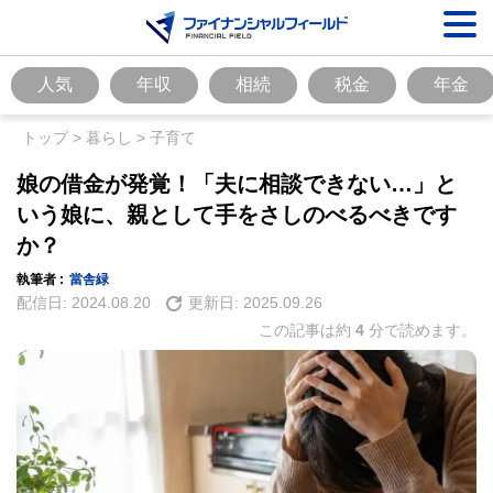
人気
年収
相続
税金
年金
トップ
>
暮らし
>
子育て
娘の借金が発覚！「夫に相談できない…」と
いう娘に、親として手をさしのべるべきです
か？
執筆者 :
當舎緑
配信日:
2024.08.20
更新日:
2025.09.26
この記事は約
4
分で読めます。