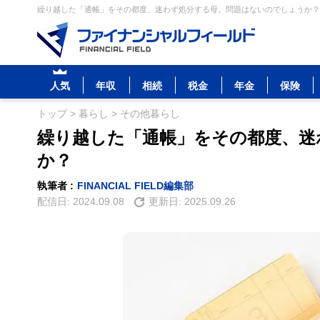
繰り越した「通帳」をその都度、迷わず処分する母。問題はないのでしょうか？ 
人気
年収
相続
税金
年金
保険
トップ
>
暮らし
>
その他暮らし
繰り越した「通帳」をその都度、迷
か？
執筆者 :
FINANCIAL FIELD編集部
配信日:
2024.09.08
更新日:
2025.09.26