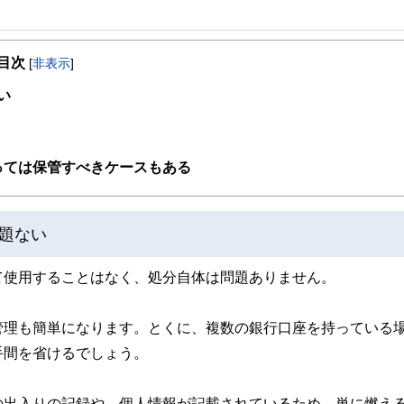
事を、日々の暮らしにどのような影響を与えるかという視点で、お金の知識がない方でも理
目次
[
非表示
]
取得者を中心に「お金や暮らし」に関する書籍・雑誌の編集経験者で構成され、企
線のコンテンツを追求しています。
い
ンナー、弁護士、税理士、宅地建物取引士、相続診断士、住宅ローンアドバイザー、DCプラ
スト、キャリアコンサルタントなど150名以上の有資格者を執筆者・監修者として
ンなどの話をわかりやすく発信している点です。
っては保管すべきケースもある
た執筆者・監修者による執筆体制を築くことで、内容のわかりやすさはもちろんの
ています。
題ない
のコンシェルジュを目指します。
て使用することはなく、処分自体は問題ありません。
管理も簡単になります。とくに、複数の銀行口座を持っている
手間を省けるでしょう。
の出入りの記録や、個人情報が記載されているため、単に燃え