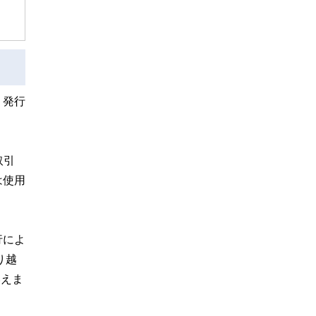
・発行
取引
は使用
行によ
り越
いえま