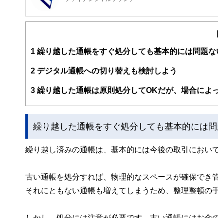
FinancialField編集部は、金融、経済に関する記
るようわかりやすく発信しています。
編集部のメンバーは、ファイナンシャルプランナーの資格
案から記事掲載まですべての工程に関わることで、読者目
1
繰り越した通帳をすぐ処分しても基本的には問題な
FinancialFieldの特徴は、ファイナンシャルプラ
2
デジタル通帳への切り替えも検討しよう
ー、公認会計士、社会保険労務士、行政書士、投資アナリ
え、むずかしく感じられる年金や税金、相続、保険、ロー
3
繰り越した通帳は原則処分してOKだが、場合によ
このように編集経験豊富なメンバーと金融や経済に精通し
と、読み応えのあるコンテンツと確かな情報発信を実現し
繰り越した通帳をすぐ処分しても基本的には問
私たちは、快適でより良い生活のアイデアを提供するお金
繰り越し済みの通帳は、基本的には今後の取引におい
古い通帳を処分すれば、物理的なスペースが確保でき
それにともない通帳も増えてしまうため、整理整頓の
しかし、処分には注意が必要です。古い通帳にはお金