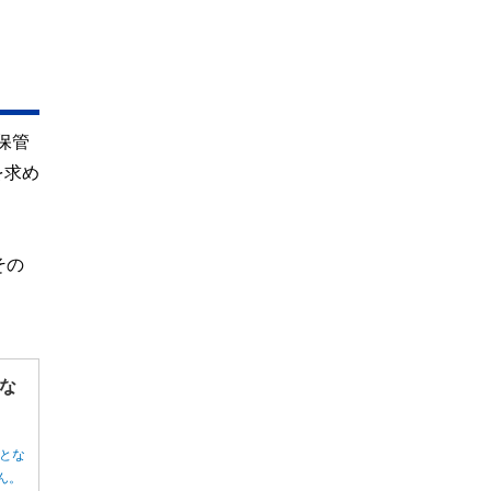
保管
を求め
その
な
とな
ん。