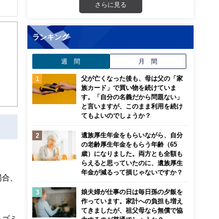
さらに見る
解でき
ランキング
画立
週 間
月 間
ンナ
迎
父が亡くなった後も、母は父の「家
族カード」で買い物を続けていま
す。「自分の名義だから問題ない」
こ
と言いますが、このまま利用を続け
てもよいのでしょうか？
遺族厚生年金をもらいながら、自分
の老齢厚生年金をもらう年齢（65
歳）になりました。両方とも全額も
らえると思っていたのに、遺族厚生
年金が減るって損じゃないですか？
場合、
娘夫婦が仕事の日は毎日孫の夕飯を
作っています。家計への負担も増え
てきましたが、祖父母なら無償で協
るゴミ