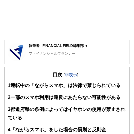
執筆者 : FINANCIAL FIELD編集部 ▼
ファイナンシャルプランナー
FinancialField編集部は、金融、経済に関する記事を、日々
の暮らしにどのような影響を与えるかという視点で、お金の
目次
知識がない方でも理解できるようわかりやすく発信していま
[
非表示
]
す。
1
運転中の「ながらスマホ」は法律で禁じられている
編集部のメンバーは、ファイナンシャルプランナーの資格取
得者を中心に「お金や暮らし」に関する書籍・雑誌の編集経
2
一部のスマホ利用は違反にあたらない可能性がある
験者で構成され、企画立案から記事掲載まですべての工程に
関わることで、読者目線のコンテンツを追求しています。
3
都道府県の条例によってはイヤホンの使用が禁止され
FinancialFieldの特徴は、ファイナンシャルプランナー、弁
ている
護士、税理士、宅地建物取引士、相続診断士、住宅ローンア
ドバイザー、DCプランナー、公認会計士、社会保険労務
4
「ながらスマホ」をした場合の罰則と反則金
士、行政書士、投資アナリスト、キャリアコンサルタントな