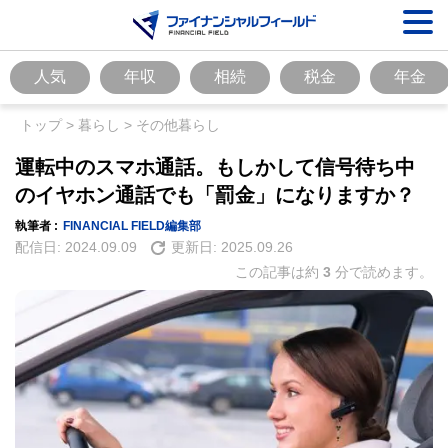
人気
年収
相続
税金
年金
トップ
>
暮らし
>
その他暮らし
運転中のスマホ通話。もしかして信号待ち中
のイヤホン通話でも「罰金」になりますか？
執筆者 :
FINANCIAL FIELD編集部
配信日:
2024.09.09
更新日:
2025.09.26
この記事は約
3
分で読めます。