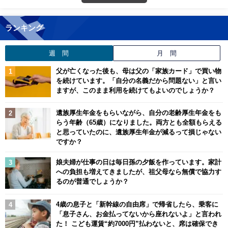
ランキング
週 間
月 間
父が亡くなった後も、母は父の「家族カード」で買い物
を続けています。「自分の名義だから問題ない」と言い
ますが、このまま利用を続けてもよいのでしょうか？
遺族厚生年金をもらいながら、自分の老齢厚生年金をも
らう年齢（65歳）になりました。両方とも全額もらえる
と思っていたのに、遺族厚生年金が減るって損じゃない
ですか？
娘夫婦が仕事の日は毎日孫の夕飯を作っています。家計
への負担も増えてきましたが、祖父母なら無償で協力す
るのが普通でしょうか？
4歳の息子と「新幹線の自由席」で帰省したら、乗客に
「息子さん、お金払ってないから座れないよ」と言われ
た！ こども運賃“約7000円”払わないと、席は確保でき