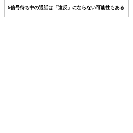
ど150名以上の有資格者を執筆者・監修者として迎え、むず
5
信号待ち中の通話は「違反」にならない可能性もある
かしく感じられる年金や税金、相続、保険、ローンなどの話
をわかりやすく発信している点です。
このように編集経験豊富なメンバーと金融や経済に精通した
執筆者・監修者による執筆体制を築くことで、内容のわかり
やすさはもちろんのこと、読み応えのあるコンテンツと確か
な情報発信を実現しています。
私たちは、快適でより良い生活のアイデアを提供するお金の
コンシェルジュを目指します。