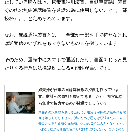
止している時を除き、携帯電話用装置、自動車電話用装置
その他の無線通話装置を通話の為に使用しないこと（一部
抜粋）。」と定められています。
なお、無線通話装置とは、「全部か一部を手で持たなけれ
ば送受信のいずれをもできないもの」を指しています。
そのため、運転中にスマホで通話したり、画面をじっと見
たりする行為は法律違反になる可能性が高いです。
娘夫婦が仕事の日は毎日孫の夕飯を作っていま
す。家計への負担も増えてきましたが、祖父母な
ら無償で協力するのが普通でしょうか？
共働きの娘夫婦を助けるために、祖父母が孫の夕飯を作る家
庭は珍しくありません。孫のためと思えば頑張りたい一方、
毎日となると食費や光熱費、体力の負担は大きくなります。
祖父母だから無償で協力しなければならない、という決ま