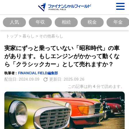
人気
年収
相続
税金
年金
トップ
>
暮らし
>
その他暮らし
実家にずっと乗っていない「昭和時代」の車
があります。もしエンジンがかかって動くな
ら「クラシックカー」として売れますか？
執筆者 :
FINANCIAL FIELD編集部
配信日:
2024.09.09
更新日:
2025.09.26
この記事は約
4
分で読めます。