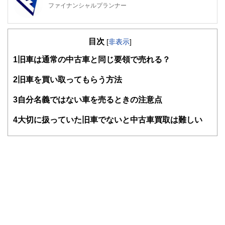
ファイナンシャルプランナー
FinancialField編集部は、金融、経済に関する記事を、日々
の暮らしにどのような影響を与えるかという視点で、お金の
目次
知識がない方でも理解できるようわかりやすく発信していま
[
非表示
]
す。
1
旧車は通常の中古車と同じ要領で売れる？
編集部のメンバーは、ファイナンシャルプランナーの資格取
得者を中心に「お金や暮らし」に関する書籍・雑誌の編集経
2
旧車を買い取ってもらう方法
験者で構成され、企画立案から記事掲載まですべての工程に
関わることで、読者目線のコンテンツを追求しています。
3
自分名義ではない車を売るときの注意点
FinancialFieldの特徴は、ファイナンシャルプランナー、弁
4
大切に扱っていた旧車でないと中古車買取は難しい
護士、税理士、宅地建物取引士、相続診断士、住宅ローンア
ドバイザー、DCプランナー、公認会計士、社会保険労務
士、行政書士、投資アナリスト、キャリアコンサルタントな
ど150名以上の有資格者を執筆者・監修者として迎え、むず
かしく感じられる年金や税金、相続、保険、ローンなどの話
をわかりやすく発信している点です。
このように編集経験豊富なメンバーと金融や経済に精通した
執筆者・監修者による執筆体制を築くことで、内容のわかり
やすさはもちろんのこと、読み応えのあるコンテンツと確か
な情報発信を実現しています。