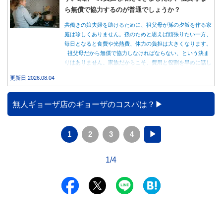
ら無償で協力するのが普通でしょうか？
共働きの娘夫婦を助けるために、祖父母が孫の夕飯を作る家
庭は珍しくありません。孫のためと思えば頑張りたい一方、
毎日となると食費や光熱費、体力の負担は大きくなります。
祖父母だから無償で協力しなければならない、という決ま
りはありません。家族だからこそ、費用と役割を早めに話し
合うことが大切です。
更新日:2026.08.04
無人ギョーザ店のギョーザのコスパは？
1
2
3
4
▶
1/4