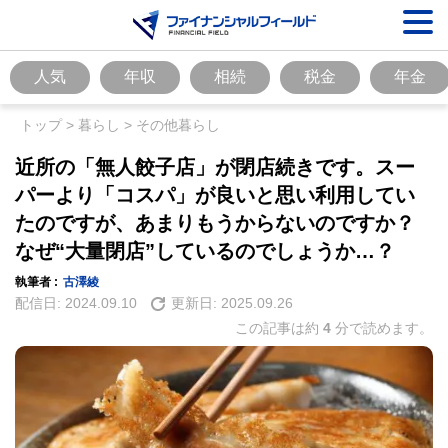
人気
年収
相続
税金
年金
トップ
>
暮らし
>
その他暮らし
近所の「無人餃子店」が閉店続きです。スー
パーより「コスパ」が良いと思い利用してい
たのですが、あまりもうからないのですか？
なぜ“大量閉店”しているのでしょうか…？
執筆者 :
古澤綾
配信日:
2024.09.10
更新日:
2025.09.26
この記事は約
4
分で読めます。