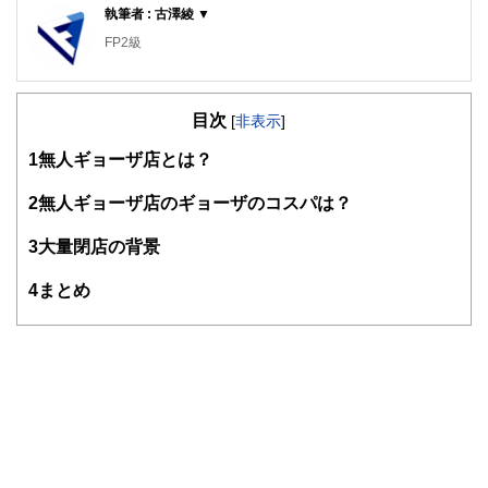
執筆者 : 古澤綾 ▼
FP2級
目次
[
非表示
]
1
無人ギョーザ店とは？
2
無人ギョーザ店のギョーザのコスパは？
3
大量閉店の背景
4
まとめ