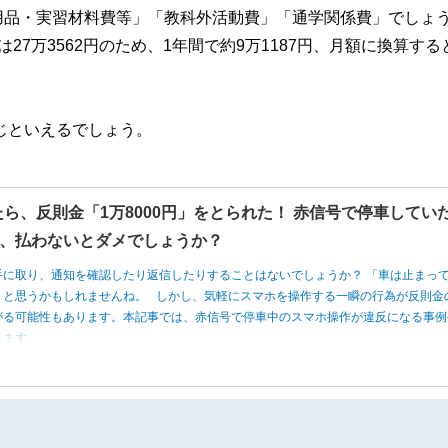
用品・実習材料費等」「教科外活動費」「通学関係費」でしょ
7万3562円のため、1年間で約9万1187円、月額に換算する
じといえるでしょう。
たら、反則金「1万8000円」をとられた！ 赤信号で停車してい
、払わないとダメでしょうか？
手に取り、通知を確認したり返信したりすることはないでしょうか？ 「車は止まっ
」と思うかもしれませんね。 しかし、気軽にスマホを操作する一瞬の行為が反則金
がる可能性もあります。本記事では、赤信号で停車中のスマホ操作が違反になる事例
します。