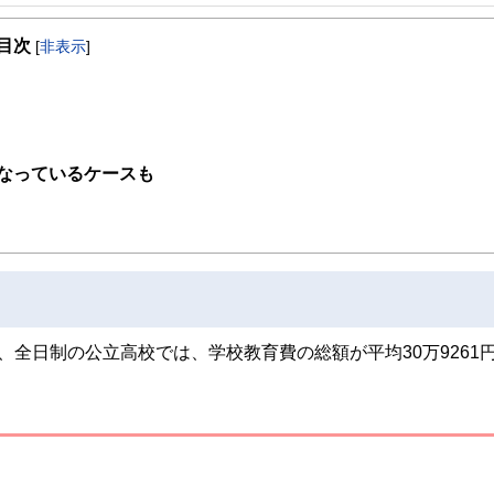
事を、日々の暮らしにどのような影響を与えるかという視点で、お金の知識がない方でも理
目次
[
非表示
]
取得者を中心に「お金や暮らし」に関する書籍・雑誌の編集経験者で構成され、企
線のコンテンツを追求しています。
ンナー、弁護士、税理士、宅地建物取引士、相続診断士、住宅ローンアドバイザー、DCプラ
スト、キャリアコンサルタントなど150名以上の有資格者を執筆者・監修者として
ンなどの話をわかりやすく発信している点です。
なっているケースも
た執筆者・監修者による執筆体制を築くことで、内容のわかりやすさはもちろんの
ています。
のコンシェルジュを目指します。
全日制の公立高校では、学校教育費の総額が平均30万9261