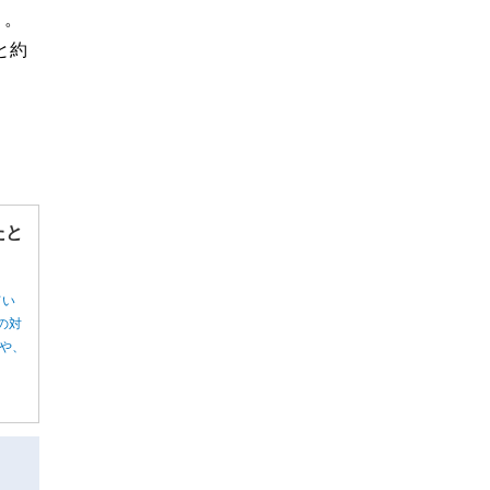
う。
と約
たと
てい
の対
や、