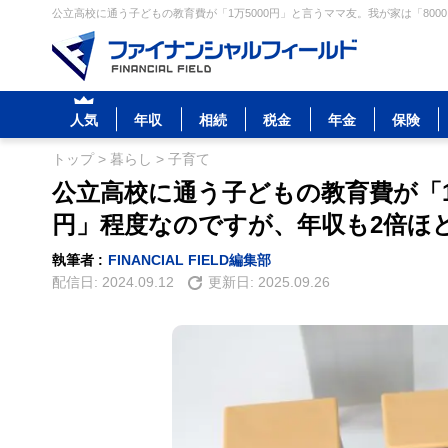
公立高校に通う子どもの教育費が「1万5000円」と言うママ友。我が家は「800
人気
年収
相続
税金
年金
保険
トップ
>
暮らし
>
子育て
公立高校に通う子どもの教育費が「1万
円」程度なのですが、年収も2倍ほ
執筆者 :
FINANCIAL FIELD編集部
配信日:
2024.09.12
更新日:
2025.09.26