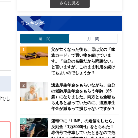
解でき
さらに見る
画立
ランキング
ンナ
週 間
月 間
迎
父が亡くなった後も、母は父の「家
こ
族カード」で買い物を続けていま
す。「自分の名義だから問題ない」
と言いますが、このまま利用を続け
てもよいのでしょうか？
遺族厚生年金をもらいながら、自分
の老齢厚生年金をもらう年齢（65
歳）になりました。両方とも全額も
円でし
らえると思っていたのに、遺族厚生
年金が減るって損じゃないですか？
運転中に「LINE」の返信をしたら、
反則金「1万8000円」をとられた！
赤信号で停車していたときなので危