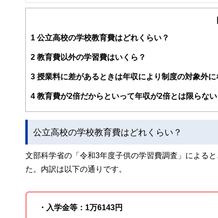
FinancialField編集部は、金融、経済に関する記
るようわかりやすく発信しています。
編集部のメンバーは、ファイナンシャルプランナーの資格
案から記事掲載まですべての工程に関わることで、読者目
1
公立高校の学校教育費はどれくらい？
FinancialFieldの特徴は、ファイナンシャルプラ
2
教育費以外の学習費はいくら？
ー、公認会計士、社会保険労務士、行政書士、投資アナリ
え、むずかしく感じられる年金や税金、相続、保険、ロー
3
授業料に差があるときは年収により制度の対象外に
このように編集経験豊富なメンバーと金融や経済に精通し
4
教育費が2倍だからといって年収が2倍とは限らない
と、読み応えのあるコンテンツと確かな情報発信を実現し
私たちは、快適でより良い生活のアイデアを提供するお金
公立高校の学校教育費はどれくらい？
文部科学省の「令和3年度子供の学習費調査」によると、
た。内訳は以下の通りです。
・入学金等：1万6143円