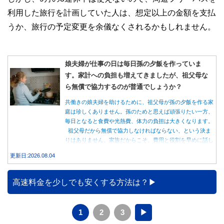
利用した旅行を計画していた人は、想定以上の金額を支払
うか、旅行の予定変更を余儀なくされるかもしれません。
娘夫婦が仕事の日は毎日孫の夕飯を作っていま
す。家計への負担も増えてきましたが、祖父母な
ら無償で協力するのが普通でしょうか？
共働きの娘夫婦を助けるために、祖父母が孫の夕飯を作る家
庭は珍しくありません。孫のためと思えば頑張りたい一方、
毎日となると食費や光熱費、体力の負担は大きくなります。
祖父母だから無償で協力しなければならない、という決ま
りはありません。家族だからこそ、費用と役割を早めに話し
合うことが大切です。
更新日:2026.08.04
高速料金を少しでも安くする方法は？
1
2
3
▶