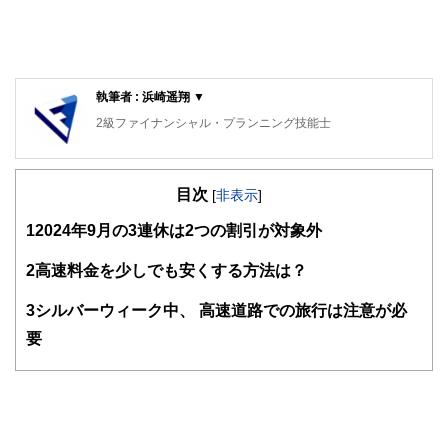
執筆者 : 浜崎遥翔 ▼
2級ファイナンシャル・プランニング技能士
目次
[
非表示
]
1
2024年9月の3連休は2つの割引が対象外
2
高速料金を少しでも安くする方法は？
3
シルバーウィーク中、 高速道路での旅行は注意が必
要