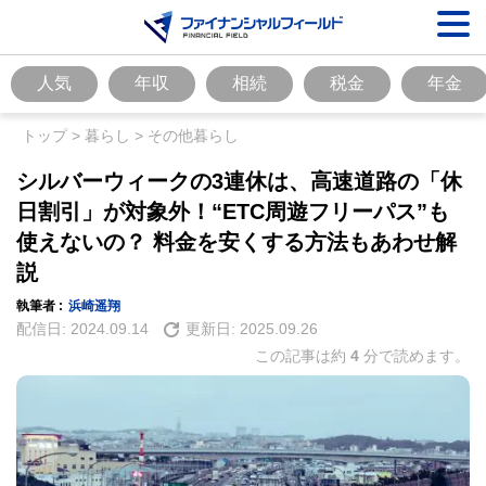
人気
年収
相続
税金
年金
トップ
>
暮らし
>
その他暮らし
シルバーウィークの3連休は、高速道路の「休
日割引」が対象外！“ETC周遊フリーパス”も
使えないの？ 料金を安くする方法もあわせ解
説
執筆者 :
浜崎遥翔
配信日:
2024.09.14
更新日:
2025.09.26
この記事は約
4
分で読めます。