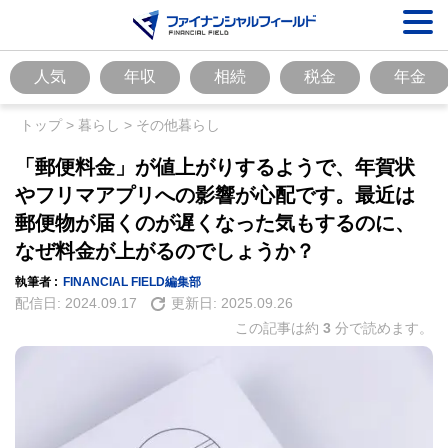
人気
年収
相続
税金
年金
トップ
>
暮らし
>
その他暮らし
「郵便料金」が値上がりするようで、年賀状
やフリマアプリへの影響が心配です。最近は
郵便物が届くのが遅くなった気もするのに、
なぜ料金が上がるのでしょうか？
執筆者 :
FINANCIAL FIELD編集部
配信日:
2024.09.17
更新日:
2025.09.26
この記事は約
3
分で読めます。