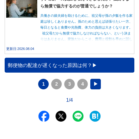
ら無償で協力するのが普通でしょうか？
共働きの娘夫婦を助けるために、祖父母が孫の夕飯を作る家
庭は珍しくありません。孫のためと思えば頑張りたい一方、
毎日となると食費や光熱費、体力の負担は大きくなります。
祖父母だから無償で協力しなければならない、という決ま
りはありません。家族だからこそ、費用と役割を早めに話し
合うことが大切です。
更新日:2026.08.04
郵便物の配達が遅くなった原因は何？
1
2
3
4
▶
1/4