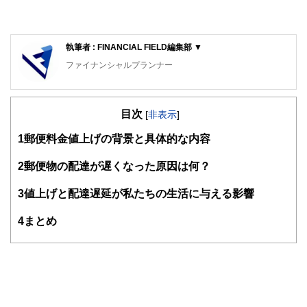
執筆者 : FINANCIAL FIELD編集部 ▼
ファイナンシャルプランナー
FinancialField編集部は、金融、経済に関する記事を、日々
の暮らしにどのような影響を与えるかという視点で、お金の
目次
知識がない方でも理解できるようわかりやすく発信していま
[
非表示
]
す。
1
郵便料金値上げの背景と具体的な内容
編集部のメンバーは、ファイナンシャルプランナーの資格取
得者を中心に「お金や暮らし」に関する書籍・雑誌の編集経
2
郵便物の配達が遅くなった原因は何？
験者で構成され、企画立案から記事掲載まですべての工程に
関わることで、読者目線のコンテンツを追求しています。
3
値上げと配達遅延が私たちの生活に与える影響
FinancialFieldの特徴は、ファイナンシャルプランナー、弁
4
まとめ
護士、税理士、宅地建物取引士、相続診断士、住宅ローンア
ドバイザー、DCプランナー、公認会計士、社会保険労務
士、行政書士、投資アナリスト、キャリアコンサルタントな
ど150名以上の有資格者を執筆者・監修者として迎え、むず
かしく感じられる年金や税金、相続、保険、ローンなどの話
をわかりやすく発信している点です。
このように編集経験豊富なメンバーと金融や経済に精通した