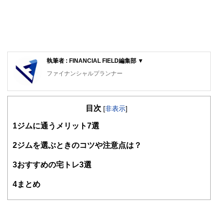
執筆者 : FINANCIAL FIELD編集部 ▼
ファイナンシャルプランナー
FinancialField編集部は、金融、経済に関する記事を、日々
の暮らしにどのような影響を与えるかという視点で、お金の
目次
知識がない方でも理解できるようわかりやすく発信していま
[
非表示
]
す。
1
ジムに通うメリット7選
編集部のメンバーは、ファイナンシャルプランナーの資格取
得者を中心に「お金や暮らし」に関する書籍・雑誌の編集経
2
ジムを選ぶときのコツや注意点は？
験者で構成され、企画立案から記事掲載まですべての工程に
関わることで、読者目線のコンテンツを追求しています。
3
おすすめの宅トレ3選
FinancialFieldの特徴は、ファイナンシャルプランナー、弁
4
まとめ
護士、税理士、宅地建物取引士、相続診断士、住宅ローンア
ドバイザー、DCプランナー、公認会計士、社会保険労務
士、行政書士、投資アナリスト、キャリアコンサルタントな
ど150名以上の有資格者を執筆者・監修者として迎え、むず