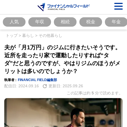
人気
年収
相続
税金
年金
トップ
>
暮らし
>
その他暮らし
夫が「月1万円」のジムに行きたいそうです。
近所を走ったり家で運動したりすれば“タ
ダ”だと思うのですが、やはりジムのほうがメ
リットは多いのでしょうか？
執筆者 :
FINANCIAL FIELD編集部
配信日:
2024.09.16
更新日:
2025.09.26
この記事は約
5
分で読めます。