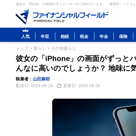
彼女の「iPhone」の画面がずっとバキバキに割れています。「修理代」ってそ
人気
年収
相続
税金
年金
保険
トップ
>
暮らし
>
その他暮らし
彼女の「iPhone」の画面がずっ
んなに高いのでしょうか？ 地味に
執筆者 :
山田麻耶
配信日:
2024.09.16
更新日:
2025.09.26