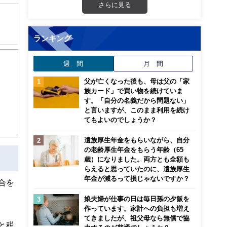
さらに見る
ランキング
週 間
月 間
父が亡くなった後も、母は父の「家
族カード」で買い物を続けていま
す。「自分の名義だから問題ない」
と言いますが、このまま利用を続け
てもよいのでしょうか？
遺族厚生年金をもらいながら、自分
の老齢厚生年金をもらう年齢（65
歳）になりました。両方とも全額も
らえると思っていたのに、遺族厚生
年金が減るって損じゃないですか？
合を
娘夫婦が仕事の日は毎日孫の夕飯を
作っています。家計への負担も増え
てきましたが、祖父母なら無償で協
だと税