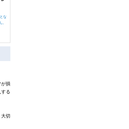
とな
ん。
ツが損
入する
。大切