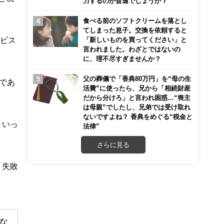
力するのが普通でしょうか？
食べる前のソフトクリームを落とし
てしまった息子。交換を依頼すると
ービス
「新しいものを買ってください」と
言われました。わざとではないの
に、理不尽すぎませんか？
父の葬儀で「香典80万円」を“母の生
であ
活費”に使ったら、兄から「相続財産
だから分けろ」と言われ困惑…“喪主
は母親”でしたし、兄弟では受け取れ
ないですよね？ 香典をめぐる“税金と
といっ
法律”
さらに見る
、失敗
な