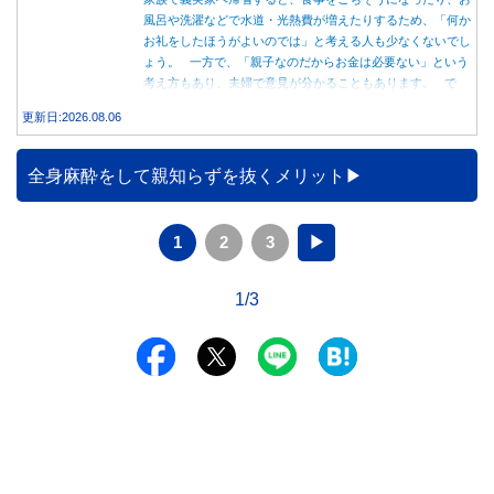
風呂や洗濯などで水道・光熱費が増えたりするため、「何か
お礼をしたほうがよいのでは」と考える人も少なくないでし
ょう。 一方で、「親子なのだからお金は必要ない」という
考え方もあり、夫婦で意見が分かることもあります。 で
は、実際に義実家へ泊まる際、お金を渡している家庭はどの
更新日:2026.08.06
くらいあるのでしょうか。本記事では、帰省時に宿泊費を渡
す家庭の割合や、感謝の気持ちを伝える方法について解説し
ます。
全身麻酔をして親知らずを抜くメリット
1
2
3
▶
1/3