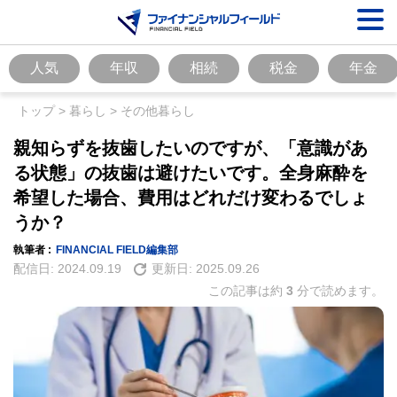
人気
年収
相続
税金
年金
トップ
>
暮らし
>
その他暮らし
親知らずを抜歯したいのですが、「意識があ
る状態」の抜歯は避けたいです。全身麻酔を
希望した場合、費用はどれだけ変わるでしょ
うか？
執筆者 :
FINANCIAL FIELD編集部
配信日:
2024.09.19
更新日:
2025.09.26
この記事は約
3
分で読めます。