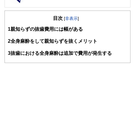
FinancialField編集部は、金融、経済に関する記事を、日々
の暮らしにどのような影響を与えるかという視点で、お金の
目次
知識がない方でも理解できるようわかりやすく発信していま
[
非表示
]
す。
1
親知らずの抜歯費用には幅がある
編集部のメンバーは、ファイナンシャルプランナーの資格取
得者を中心に「お金や暮らし」に関する書籍・雑誌の編集経
2
全身麻酔をして親知らずを抜くメリット
験者で構成され、企画立案から記事掲載まですべての工程に
関わることで、読者目線のコンテンツを追求しています。
3
抜歯における全身麻酔は追加で費用が発生する
FinancialFieldの特徴は、ファイナンシャルプランナー、弁
護士、税理士、宅地建物取引士、相続診断士、住宅ローンア
ドバイザー、DCプランナー、公認会計士、社会保険労務
士、行政書士、投資アナリスト、キャリアコンサルタントな
ど150名以上の有資格者を執筆者・監修者として迎え、むず
かしく感じられる年金や税金、相続、保険、ローンなどの話
をわかりやすく発信している点です。
このように編集経験豊富なメンバーと金融や経済に精通した
執筆者・監修者による執筆体制を築くことで、内容のわかり
やすさはもちろんのこと、読み応えのあるコンテンツと確か
な情報発信を実現しています。
私たちは、快適でより良い生活のアイデアを提供するお金の
コンシェルジュを目指します。