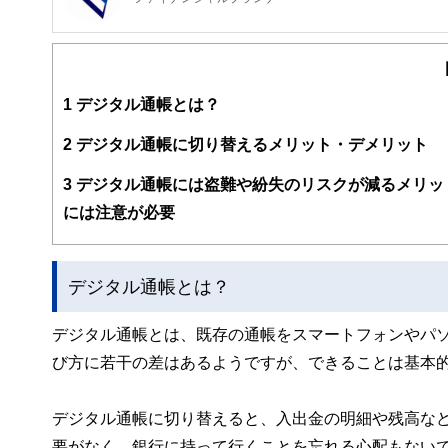
FinancialField編集部は、金融、経済に関する記
るようわかりやすく発信しています。
編集部のメンバーは、ファイナンシャルプランナーの資格
案から記事掲載まですべての工程に関わることで、読者目
1
デジタル通帳とは？
FinancialFieldの特徴は、ファイナンシャルプラ
2
デジタル通帳に切り替えるメリット・デメリット
ー、公認会計士、社会保険労務士、行政書士、投資アナリ
え、むずかしく感じられる年金や税金、相続、保険、ロー
3
デジタル通帳には盗難や紛失のリスクが減るメリッ
このように編集経験豊富なメンバーと金融や経済に精通し
には注意が必要
と、読み応えのあるコンテンツと確かな情報発信を実現し
私たちは、快適でより良い生活のアイデアを提供するお金
デジタル通帳とは？
デジタル通帳とは、既存の通帳をスマートフォンやパ
び方に若干の差はあるようですが、できることは基本
デジタル通帳に切り替えると、入出金の明細や残高な
要がなく、銀行に持って行くことを忘れる心配もない