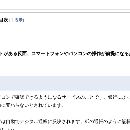
事を、日々の暮らしにどのような影響を与えるかという視点で、お金の知識がない方でも理
目次
[
非表示
]
取得者を中心に「お金や暮らし」に関する書籍・雑誌の編集経験者で構成され、企
線のコンテンツを追求しています。
ンナー、弁護士、税理士、宅地建物取引士、相続診断士、住宅ローンアドバイザー、DCプラ
スト、キャリアコンサルタントなど150名以上の有資格者を執筆者・監修者として
ンなどの話をわかりやすく発信している点です。
トがある反面、スマートフォンやパソコンの操作が前提になる
た執筆者・監修者による執筆体制を築くことで、内容のわかりやすさはもちろんの
ています。
のコンシェルジュを目指します。
ソコンで確認できるようになるサービスのことです。銀行によ
的に変わらないとされています。
どは自動でデジタル通帳に反映されます。紙の通帳のように記
でしょう。