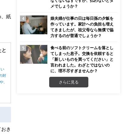
なくないはずですが、払わないとダ
メでしょうか？
め、紙
娘夫婦が仕事の日は毎日孫の夕飯を
作っています。家計への負担も増え
てきましたが、祖父母なら無償で協
力するのが普通でしょうか？
食べる前のソフトクリームを落とし
たと
てしまった息子。交換を依頼すると
「新しいものを買ってください」と
言われました。わざとではないの
てい
に、理不尽すぎませんか？
の対
さらに見る
や、
ておき