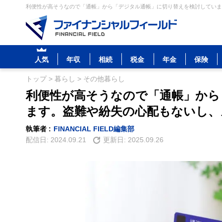
利便性が高そうなので「通帳」から「デジタル通帳」に切り替えを検討していま
人気
年収
相続
税金
年金
保険
トップ
>
暮らし
>
その他暮らし
利便性が高そうなので「通帳」から
ます。盗難や紛失の心配もないし、
執筆者 :
FINANCIAL FIELD編集部
配信日:
2024.09.21
更新日:
2025.09.26