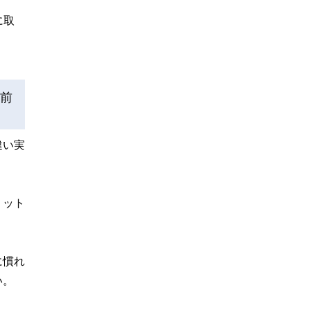
に取
前
違い実
リット
に慣れ
い。