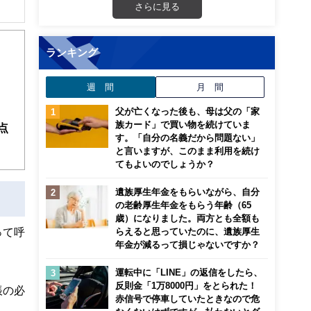
さらに見る
解でき
ランキング
画立
週 間
月 間
ンナ
迎
父が亡くなった後も、母は父の「家
族カード」で買い物を続けていま
点
す。「自分の名義だから問題ない」
こ
と言いますが、このまま利用を続け
てもよいのでしょうか？
遺族厚生年金をもらいながら、自分
の老齢厚生年金をもらう年齢（65
歳）になりました。両方とも全額も
って呼
らえると思っていたのに、遺族厚生
年金が減るって損じゃないですか？
運転中に「LINE」の返信をしたら、
反則金「1万8000円」をとられた！
帳の必
赤信号で停車していたときなので危