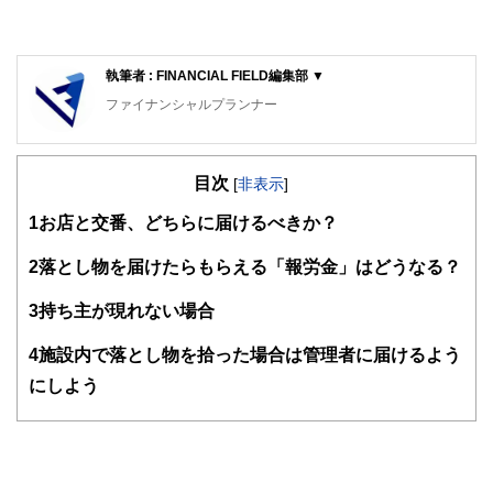
執筆者 : FINANCIAL FIELD編集部 ▼
ファイナンシャルプランナー
FinancialField編集部は、金融、経済に関する記事を、日々
の暮らしにどのような影響を与えるかという視点で、お金の
目次
知識がない方でも理解できるようわかりやすく発信していま
[
非表示
]
す。
1
お店と交番、どちらに届けるべきか？
編集部のメンバーは、ファイナンシャルプランナーの資格取
得者を中心に「お金や暮らし」に関する書籍・雑誌の編集経
2
落とし物を届けたらもらえる「報労金」はどうなる？
験者で構成され、企画立案から記事掲載まですべての工程に
関わることで、読者目線のコンテンツを追求しています。
3
持ち主が現れない場合
FinancialFieldの特徴は、ファイナンシャルプランナー、弁
4
施設内で落とし物を拾った場合は管理者に届けるよう
護士、税理士、宅地建物取引士、相続診断士、住宅ローンア
ドバイザー、DCプランナー、公認会計士、社会保険労務
にしよう
士、行政書士、投資アナリスト、キャリアコンサルタントな
ど150名以上の有資格者を執筆者・監修者として迎え、むず
かしく感じられる年金や税金、相続、保険、ローンなどの話
をわかりやすく発信している点です。
このように編集経験豊富なメンバーと金融や経済に精通した