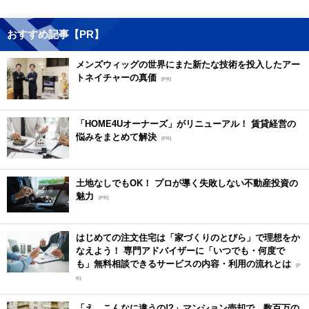
おすすめ記事【PR】
メンズウィッグの世界にまた新たな技術を投入したアー
トネイチャーの真価
[PR]
「HOME4Uオーナーズ」がリニューアル！ 賃貸経営の
悩みをまとめて解決
[PR]
土地なしでもOK！ プロが導く失敗しない不動産投資の
魅力
[PR]
はじめての注文住宅は「家づくりのとびら」で理想をか
なえよう！ 専門アドバイザーに「いつでも・何度で
も」無料相談できるサービスの内容・利用の流れとは
[P
R]
「え、こんなに違うの!?」マンション売却で、数百万の