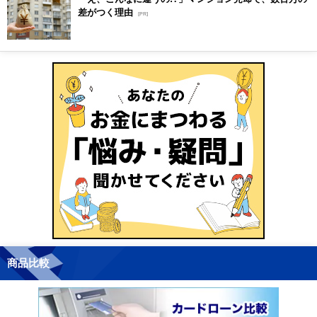
差がつく理由
[PR]
商品比較