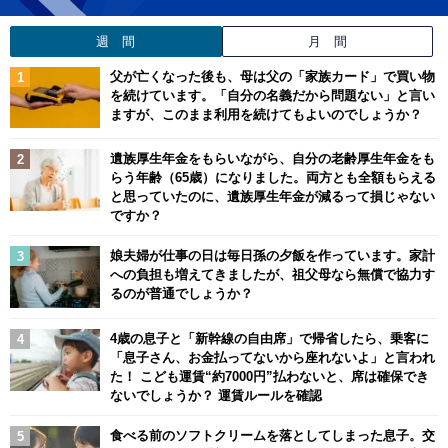
週 間
月 間
父が亡くなった後も、母は父の「家族カード」で買い物
を続けています。「自分の名義だから問題ない」と言い
ますが、このまま利用を続けてもよいのでしょうか？
遺族厚生年金をもらいながら、自分の老齢厚生年金をも
らう年齢（65歳）になりました。両方とも全額もらえる
と思っていたのに、遺族厚生年金が減るって損じゃない
ですか？
娘夫婦が仕事の日は毎日孫の夕飯を作っています。家計
への負担も増えてきましたが、祖父母なら無償で協力す
るのが普通でしょうか？
4歳の息子と「新幹線の自由席」で帰省したら、乗客に
「息子さん、お金払ってないから座れないよ」と言われ
た！ こども運賃“約7000円”払わないと、席は確保でき
ないでしょうか？ 運賃ルールを確認
食べる前のソフトクリームを落としてしまった息子。交