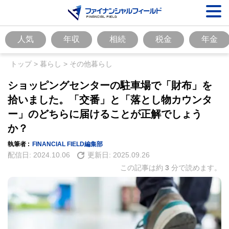
人気
年収
相続
税金
年金
トップ
>
暮らし
>
その他暮らし
ショッピングセンターの駐車場で「財布」を
拾いました。「交番」と「落とし物カウンタ
ー」のどちらに届けることが正解でしょう
か？
執筆者 :
FINANCIAL FIELD編集部
配信日:
2024.10.06
更新日:
2025.09.26
この記事は約
3
分で読めます。