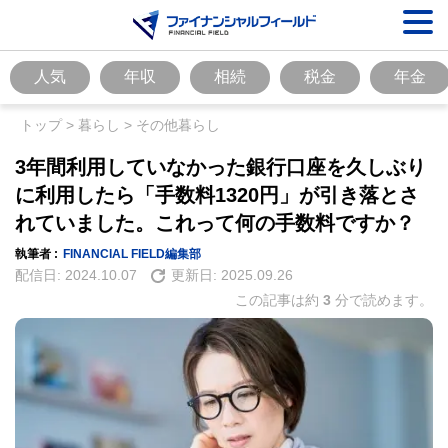
人気
年収
相続
税金
年金
トップ
>
暮らし
>
その他暮らし
3年間利用していなかった銀行口座を久しぶり
に利用したら「手数料1320円」が引き落とさ
れていました。これって何の手数料ですか？
執筆者 :
FINANCIAL FIELD編集部
配信日:
2024.10.07
更新日:
2025.09.26
この記事は約
3
分で読めます。