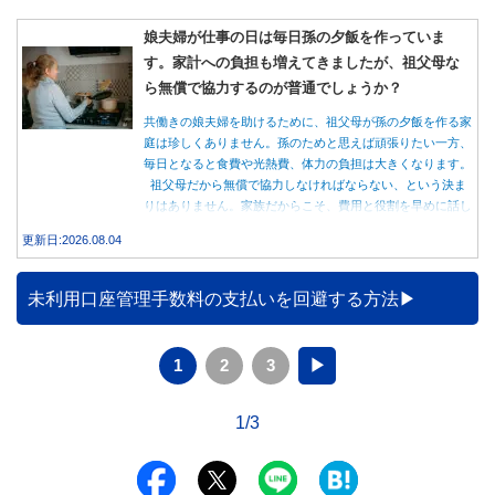
娘夫婦が仕事の日は毎日孫の夕飯を作っていま
す。家計への負担も増えてきましたが、祖父母な
ら無償で協力するのが普通でしょうか？
共働きの娘夫婦を助けるために、祖父母が孫の夕飯を作る家
庭は珍しくありません。孫のためと思えば頑張りたい一方、
毎日となると食費や光熱費、体力の負担は大きくなります。
祖父母だから無償で協力しなければならない、という決ま
りはありません。家族だからこそ、費用と役割を早めに話し
合うことが大切です。
更新日:2026.08.04
未利用口座管理手数料の支払いを回避する方法
1
2
3
▶
1/3