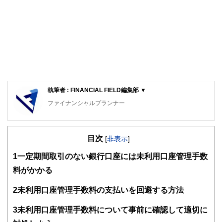
執筆者 : FINANCIAL FIELD編集部 ▼
ファイナンシャルプランナー
FinancialField編集部は、金融、経済に関する記事を、日々
の暮らしにどのような影響を与えるかという視点で、お金の
目次
知識がない方でも理解できるようわかりやすく発信していま
[
非表示
]
す。
1
一定期間取引のない銀行口座には未利用口座管理手数
編集部のメンバーは、ファイナンシャルプランナーの資格取
料がかかる
得者を中心に「お金や暮らし」に関する書籍・雑誌の編集経
験者で構成され、企画立案から記事掲載まですべての工程に
2
未利用口座管理手数料の支払いを回避する方法
関わることで、読者目線のコンテンツを追求しています。
FinancialFieldの特徴は、ファイナンシャルプランナー、弁
3
未利用口座管理手数料について事前に確認して適切に
護士、税理士、宅地建物取引士、相続診断士、住宅ローンア