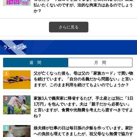
払いたくないのですが、法的な拘束力はあるのでしょう
か？
さらに見る
ランキング
週 間
月 間
父が亡くなった後も、母は父の「家族カード」で買い物
を続けています。「自分の名義だから問題ない」と言い
ますが、このまま利用を続けてもよいのでしょうか？
家族3人で義実家に帰省するたび、手土産とは別に「1日
1万円」を包んでいます。夫は「親子だから必要ない」
と言いますが、食費や光熱費を考えたら渡すべきですよ
ね？
娘夫婦が仕事の日は毎日孫の夕飯を作っています。家計
への負担も増えてきましたが、祖父母なら無償で協力す