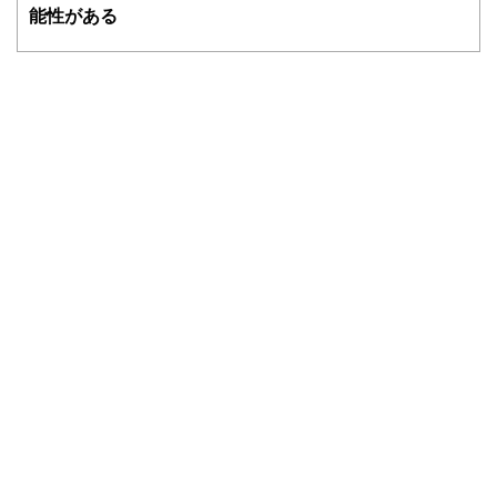
ドバイザー、DCプランナー、公認会計士、社会保険労務
能性がある
士、行政書士、投資アナリスト、キャリアコンサルタントな
ど150名以上の有資格者を執筆者・監修者として迎え、むず
かしく感じられる年金や税金、相続、保険、ローンなどの話
をわかりやすく発信している点です。
このように編集経験豊富なメンバーと金融や経済に精通した
執筆者・監修者による執筆体制を築くことで、内容のわかり
やすさはもちろんのこと、読み応えのあるコンテンツと確か
な情報発信を実現しています。
私たちは、快適でより良い生活のアイデアを提供するお金の
コンシェルジュを目指します。