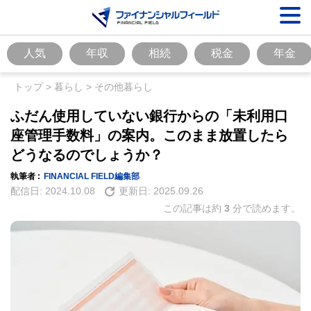
人気
年収
相続
税金
年金
トップ
>
暮らし
>
その他暮らし
ふだん使用していない銀行からの「未利用口
座管理手数料」の案内。このまま放置したら
どうなるのでしょうか？
執筆者 :
FINANCIAL FIELD編集部
配信日:
2024.10.08
更新日:
2025.09.26
この記事は約
3
分で読めます。