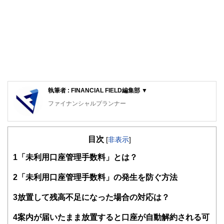
執筆者 : FINANCIAL FIELD編集部 ▼
ファイナンシャルプランナー
FinancialField編集部は、金融、経済に関する記事を、日々
の暮らしにどのような影響を与えるかという視点で、お金の
目次
知識がない方でも理解できるようわかりやすく発信していま
[
非表示
]
す。
1
「未利用口座管理手数料」とは？
編集部のメンバーは、ファイナンシャルプランナーの資格取
得者を中心に「お金や暮らし」に関する書籍・雑誌の編集経
2
「未利用口座管理手数料」の発生を防ぐ方法
験者で構成され、企画立案から記事掲載まですべての工程に
関わることで、読者目線のコンテンツを追求しています。
3
放置して残高不足になった場合の対応は？
FinancialFieldの特徴は、ファイナンシャルプランナー、弁
4
案内が届いたまま放置すると口座が自動解約される可
護士、税理士、宅地建物取引士、相続診断士、住宅ローンア