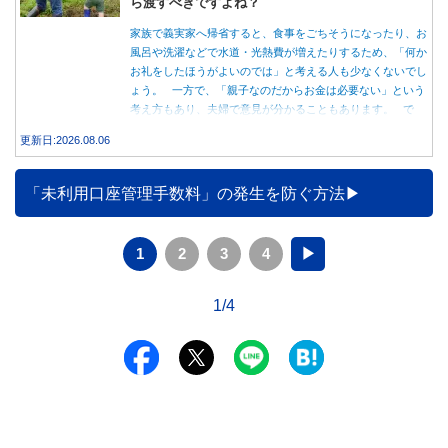
ら渡すべきですよね？
家族で義実家へ帰省すると、食事をごちそうになったり、お
風呂や洗濯などで水道・光熱費が増えたりするため、「何か
お礼をしたほうがよいのでは」と考える人も少なくないでし
ょう。 一方で、「親子なのだからお金は必要ない」という
考え方もあり、夫婦で意見が分かることもあります。 で
は、実際に義実家へ泊まる際、お金を渡している家庭はどの
更新日:2026.08.06
くらいあるのでしょうか。本記事では、帰省時に宿泊費を渡
す家庭の割合や、感謝の気持ちを伝える方法について解説し
ます。
「未利用口座管理手数料」の発生を防ぐ方法
1
2
3
4
▶
1/4