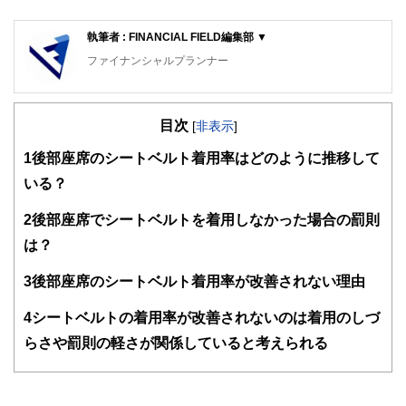
執筆者 : FINANCIAL FIELD編集部 ▼
ファイナンシャルプランナー
FinancialField編集部は、金融、経済に関する記事を、日々
の暮らしにどのような影響を与えるかという視点で、お金の
目次
知識がない方でも理解できるようわかりやすく発信していま
[
非表示
]
す。
1
後部座席のシートベルト着用率はどのように推移して
編集部のメンバーは、ファイナンシャルプランナーの資格取
いる？
得者を中心に「お金や暮らし」に関する書籍・雑誌の編集経
験者で構成され、企画立案から記事掲載まですべての工程に
2
後部座席でシートベルトを着用しなかった場合の罰則
関わることで、読者目線のコンテンツを追求しています。
は？
FinancialFieldの特徴は、ファイナンシャルプランナー、弁
護士、税理士、宅地建物取引士、相続診断士、住宅ローンア
3
後部座席のシートベルト着用率が改善されない理由
ドバイザー、DCプランナー、公認会計士、社会保険労務
士、行政書士、投資アナリスト、キャリアコンサルタントな
4
シートベルトの着用率が改善されないのは着用のしづ
ど150名以上の有資格者を執筆者・監修者として迎え、むず
かしく感じられる年金や税金、相続、保険、ローンなどの話
らさや罰則の軽さが関係していると考えられる
をわかりやすく発信している点です。
このように編集経験豊富なメンバーと金融や経済に精通した
執筆者・監修者による執筆体制を築くことで、内容のわかり