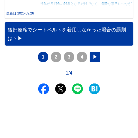
行為が反則金の対象となるだけでなく、危険な事故につなが
る可能性もあります。本記事では、赤信号で停車中のスマホ
更新日:2025.09.26
操作が違反になる事例や、反則金の支払い義務について詳し
く解説します。
後部座席でシートベルトを着用しなかった場合の罰則
は？
1
2
3
4
▶
1/4