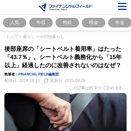
人気
年収
相続
税金
年金
トップ
>
暮らし
>
その他暮らし
後部座席の「シートベルト着用率」はたった
「43.7％」。シートベルト義務化から「15年
以上」経過したのに改善されないのはなぜ？
執筆者 :
FINANCIAL FIELD編集部
配信日:
2024.10.11
更新日:
2025.09.26
この記事は約
3
分で読めます。