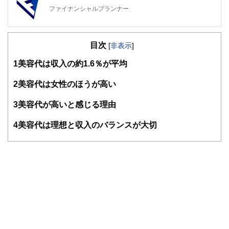
ファイナンシャルプランナー
FinancialField編集部は、金融、経済に関する記事を、日々
の暮らしにどのような影響を与えるかという視点で、お金の
目次
知識がない方でも理解できるようわかりやすく発信していま
[
非表示
]
す。
1
美容代は収入の約1.6％が平均
編集部のメンバーは、ファイナンシャルプランナーの資格取
得者を中心に「お金や暮らし」に関する書籍・雑誌の編集経
2
美容代は女性のほうが高い
験者で構成され、企画立案から記事掲載まですべての工程に
関わることで、読者目線のコンテンツを追求しています。
3
美容代が高いと感じる理由
FinancialFieldの特徴は、ファイナンシャルプランナー、弁
4
美容代は理想と収入のバランスが大切
護士、税理士、宅地建物取引士、相続診断士、住宅ローンア
ドバイザー、DCプランナー、公認会計士、社会保険労務
士、行政書士、投資アナリスト、キャリアコンサルタントな
ど150名以上の有資格者を執筆者・監修者として迎え、むず
かしく感じられる年金や税金、相続、保険、ローンなどの話
をわかりやすく発信している点です。
このように編集経験豊富なメンバーと金融や経済に精通した
執筆者・監修者による執筆体制を築くことで、内容のわかり
やすさはもちろんのこと、読み応えのあるコンテンツと確か
な情報発信を実現しています。