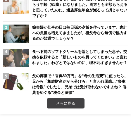
らう年齢（65歳）になりました。両方とも全額もらえる
と思っていたのに、遺族厚生年金が減るって損じゃない
ですか？
娘夫婦が仕事の日は毎日孫の夕飯を作っています。家計
への負担も増えてきましたが、祖父母なら無償で協力す
るのが普通でしょうか？
食べる前のソフトクリームを落としてしまった息子。交
換を依頼すると「新しいものを買ってください」と言わ
れました。わざとではないのに、理不尽すぎませんか？
父の葬儀で「香典80万円」を“母の生活費”に使ったら、
兄から「相続財産だから分けろ」と言われ困惑…“喪主
は母親”でしたし、兄弟では受け取れないですよね？ 香
典をめぐる“税金と法律”
さらに見る