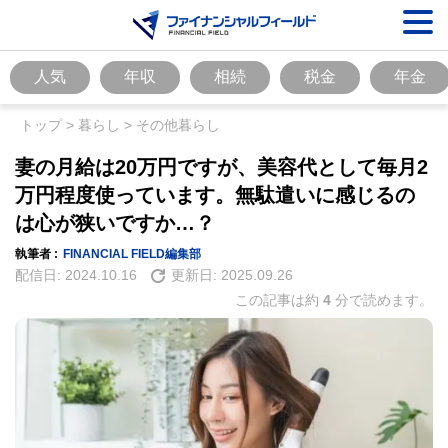
人気
年収
相続
税金
年金
トップ
>
暮らし
>
その他暮らし
妻の月給は20万円ですが、美容代として毎月2
万円程度使っています。無駄遣いに感じるの
は心が狭いですか…？
執筆者 :
FINANCIAL FIELD編集部
配信日:
2024.10.16
更新日:
2025.09.26
この記事は約
4
分で読めます。