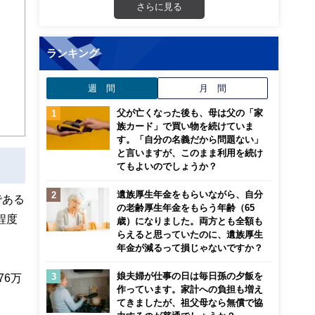
さらに見る
画立
ンナ
ランキング
迎
週 間
月 間
こ
父が亡くなった後も、母は父の「家
族カード」で買い物を続けていま
す。「自分の名義だから問題ない」
と言いますが、このまま利用を続け
てもよいのでしょうか？
遺族厚生年金をもらいながら、自分
である
の老齢厚生年金をもらう年齢（65
程度
歳）になりました。両方とも全額も
らえると思っていたのに、遺族厚生
年金が減るって損じゃないですか？
娘夫婦が仕事の日は毎日孫の夕飯を
76万
作っています。家計への負担も増え
てきましたが、祖父母なら無償で協