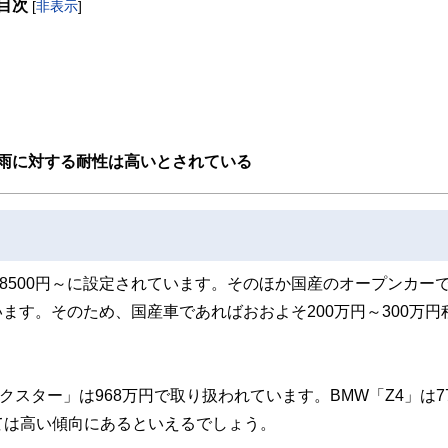
目次
[
非表示
]
取得者を中心に「お金や暮らし」に関する書籍・雑誌の編集経験者で構成され、企
線のコンテンツを追求しています。
ンナー、弁護士、税理士、宅地建物取引士、相続診断士、住宅ローンアドバイザー、DCプラ
スト、キャリアコンサルタントなど150名以上の有資格者を執筆者・監修者として
ンなどの話をわかりやすく発信している点です。
た執筆者・監修者による執筆体制を築くことで、内容のわかりやすさはもちろんの
雨に対する耐性は高いとされている
ています。
のコンシェルジュを目指します。
8500円～に設定されています。そのほか国産のオープンカー
います。そのため、国産車であればおおよそ200万円～300万円
スター」は968万円で取り扱われています。BMW「Z4」は7
ては高い傾向にあるといえるでしょう。