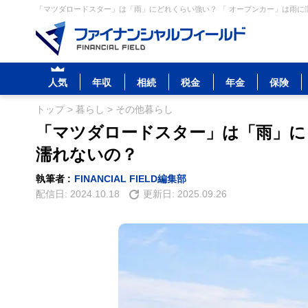
「マツダロードスター」は「雨」にどれくらい強い？ 「 オープンカー」は雨に濡
人気
年収
相続
税金
年金
保険
トップ
>
暮らし
>
その他暮らし
「マツダロードスター」は「雨」に
濡れないの？
執筆者 :
FINANCIAL FIELD編集部
配信日:
2024.10.18
更新日:
2025.09.26