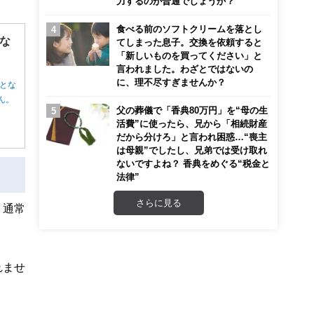
力するのが普通でしょうか？
食べる前のソフトクリームを落とし
な
てしまった息子。交換を依頼すると
「新しいものを買ってください」と
言われました。わざとではないの
に、理不尽すぎませんか？
とな
ん。
父の葬儀で「香典80万円」を“母の生
活費”に使ったら、兄から「相続財産
だから分けろ」と言われ困惑…“喪主
は母親”でしたし、兄弟では受け取れ
ないですよね？ 香典をめぐる“税金と
法律”
さらに見る
、通常
れませ