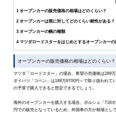
編集部のメンバーは、ファイナンシャルプランナーの資格
案から記事掲載まですべての工程に関わることで、読者目
1
オープンカーの販売価格の相場はどのくらい？
FinancialFieldの特徴は、ファイナンシャルプラ
2
オープンカーは雨に対してどのくらい耐性がある？
ー、公認会計士、社会保険労務士、行政書士、投資アナリ
え、むずかしく感じられる年金や税金、相続、保険、ロー
3
オープンカーの幌の種類
このように編集経験豊富なメンバーと金融や経済に精通し
4
マツダロードスターをはじめとするオープンカーの
と、読み応えのあるコンテンツと確かな情報発信を実現し
私たちは、快適でより良い生活のアイデアを提供するお金
オープンカーの販売価格の相場はどのくらい？
マツダ「ロードスター」の場合、希望小売価格は289万
ダイハツ「コペン」は188万8700円～で取り扱われて
の予算で購入できると想定できるでしょう。
海外のオープンカーを購入する場合、ポルシェ「718ボク
円での販売となっているため、外国車の方が相場とし