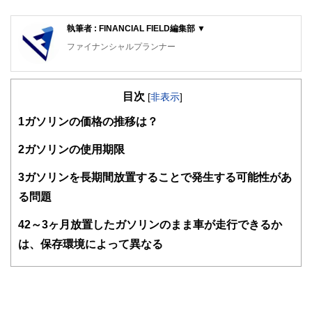
執筆者 : FINANCIAL FIELD編集部 ▼
ファイナンシャルプランナー
FinancialField編集部は、金融、経済に関する記事を、日々
の暮らしにどのような影響を与えるかという視点で、お金の
目次
知識がない方でも理解できるようわかりやすく発信していま
[
非表示
]
す。
1
ガソリンの価格の推移は？
編集部のメンバーは、ファイナンシャルプランナーの資格取
得者を中心に「お金や暮らし」に関する書籍・雑誌の編集経
2
ガソリンの使用期限
験者で構成され、企画立案から記事掲載まですべての工程に
関わることで、読者目線のコンテンツを追求しています。
3
ガソリンを長期間放置することで発生する可能性があ
FinancialFieldの特徴は、ファイナンシャルプランナー、弁
る問題
護士、税理士、宅地建物取引士、相続診断士、住宅ローンア
ドバイザー、DCプランナー、公認会計士、社会保険労務
4
2～3ヶ月放置したガソリンのまま車が走行できるか
士、行政書士、投資アナリスト、キャリアコンサルタントな
は、保存環境によって異なる
ど150名以上の有資格者を執筆者・監修者として迎え、むず
かしく感じられる年金や税金、相続、保険、ローンなどの話
をわかりやすく発信している点です。
このように編集経験豊富なメンバーと金融や経済に精通した
執筆者・監修者による執筆体制を築くことで、内容のわかり