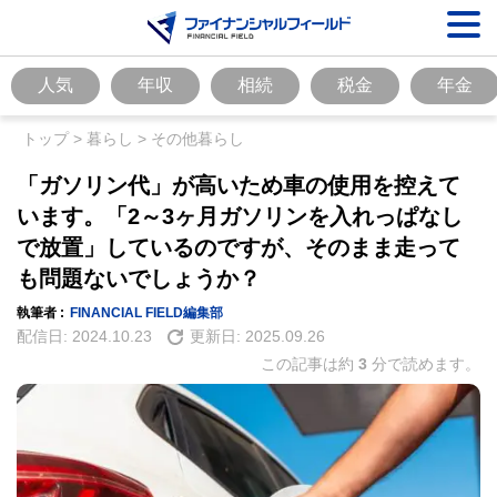
人気
年収
相続
税金
年金
トップ
>
暮らし
>
その他暮らし
「ガソリン代」が高いため車の使用を控えて
います。「2～3ヶ月ガソリンを入れっぱなし
で放置」しているのですが、そのまま走って
も問題ないでしょうか？
執筆者 :
FINANCIAL FIELD編集部
配信日:
2024.10.23
更新日:
2025.09.26
この記事は約
3
分で読めます。