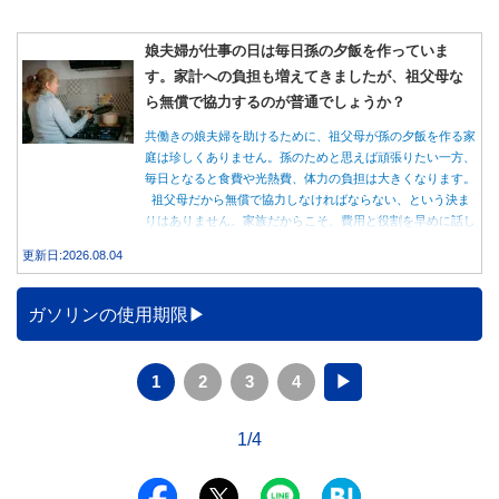
娘夫婦が仕事の日は毎日孫の夕飯を作っていま
す。家計への負担も増えてきましたが、祖父母な
ら無償で協力するのが普通でしょうか？
共働きの娘夫婦を助けるために、祖父母が孫の夕飯を作る家
庭は珍しくありません。孫のためと思えば頑張りたい一方、
毎日となると食費や光熱費、体力の負担は大きくなります。
祖父母だから無償で協力しなければならない、という決ま
りはありません。家族だからこそ、費用と役割を早めに話し
合うことが大切です。
更新日:2026.08.04
ガソリンの使用期限
1
2
3
4
▶
1/4