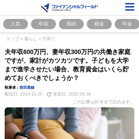
人気
年収
相続
税金
年金
トップ
>
暮らし
>
子育て
夫年収600万円、妻年収300万円の共働き家庭
ですが、家計がカツカツです。子どもを大学
まで進学させたい場合、教育資金はいくら貯
めておくべきでしょうか？
執筆者 :
前田菜緒
配信日:
2024.10.25
更新日:
2025.09.26
この記事は約
3
分で読めます。