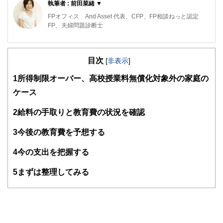
執筆者 : 前田菜緒 ▼
FPオフィス And Asset 代表、CFP、FP相談ねっと認定
FP、夫婦問題診断士
保険代理店勤務を経て独立。高齢出産夫婦が2人目を産み、
マイホームを購入しても子どもが健全な環境で育ち、人生が
目次
黒字になるようライフプラン設計を行っている。子どもが寝
[
非表示
]
てからでも相談できるよう、夜も相談業務を行っている。著
1
所得制限オーバー、高校授業料無償化対象外の家庭の
書に「書けばわかる！わが家の家計にピッタリな子育て＆教
育費のかけ方」（翔泳社）
ケース
https://www.andasset.net/
2
給料の手取りと教育費の状況を確認
3
今後の教育費を予想する
4
今の支出を把握する
5
まずは整理してみる