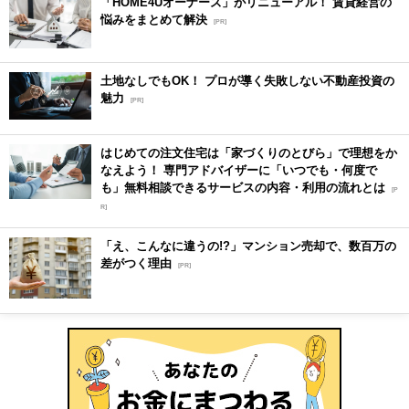
「HOME4Uオーナーズ」がリニューアル！ 賃貸経営の
悩みをまとめて解決
[PR]
土地なしでもOK！ プロが導く失敗しない不動産投資の
魅力
[PR]
はじめての注文住宅は「家づくりのとびら」で理想をか
なえよう！ 専門アドバイザーに「いつでも・何度で
も」無料相談できるサービスの内容・利用の流れとは
[P
R]
「え、こんなに違うの!?」マンション売却で、数百万の
差がつく理由
[PR]