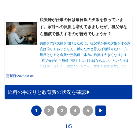
娘夫婦が仕事の日は毎日孫の夕飯を作っていま
す。家計への負担も増えてきましたが、祖父母な
ら無償で協力するのが普通でしょうか？
共働きの娘夫婦を助けるために、祖父母が孫の夕飯を作る家
庭は珍しくありません。孫のためと思えば頑張りたい一方、
毎日となると食費や光熱費、体力の負担は大きくなります。
祖父母だから無償で協力しなければならない、という決ま
りはありません。家族だからこそ、費用と役割を早めに話し
合うことが大切です。
更新日:2026.08.04
給料の手取りと教育費の状況を確認
1
2
3
4
5
▶
1/5