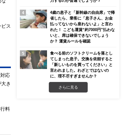
給な
力するのが普通でしょうか？
4歳の息子と「新幹線の自由席」で帰
省したら、乗客に「息子さん、お金
払ってないから座れないよ」と言わ
ービス
れた！ こども運賃“約7000円”払わな
いと、席は確保できないでしょう
か？ 運賃ルールを確認
食べる前のソフトクリームを落とし
てしまった息子。交換を依頼すると
「新しいものを買ってください」と
言われました。わざとではないの
の対応
に、理不尽すぎませんか？
が大き
さらに見る
通行料