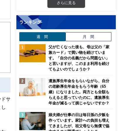
さらに見る
解でき
ランキング
画立
週 間
月 間
父が亡くなった後も、母は父の「家
ンナ
族カード」で買い物を続けていま
迎
す。「自分の名義だから問題ない」
と言いますが、このまま利用を続け
てもよいのでしょうか？
こ
遺族厚生年金をもらいながら、自分
の老齢厚生年金をもらう年齢（65
歳）になりました。両方とも全額も
らえると思っていたのに、遺族厚生
ードサ
年金が減るって損じゃないですか？
とし
娘夫婦が仕事の日は毎日孫の夕飯を
作っています。家計への負担も増え
てきましたが、祖父母なら無償で協