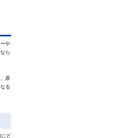
カーや
Fなら
に、原
となる
前にど