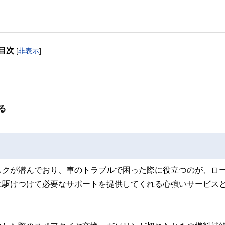
事を、日々の暮らしにどのような影響を与えるかという視点で、お金の知識がない方でも理
目次
[
非表示
]
取得者を中心に「お金や暮らし」に関する書籍・雑誌の編集経験者で構成され、企
線のコンテンツを追求しています。
ンナー、弁護士、税理士、宅地建物取引士、相続診断士、住宅ローンアドバイザー、DCプラ
スト、キャリアコンサルタントなど150名以上の有資格者を執筆者・監修者として
ンなどの話をわかりやすく発信している点です。
る
た執筆者・監修者による執筆体制を築くことで、内容のわかりやすさはもちろんの
ています。
のコンシェルジュを目指します。
スクが潜んでおり、車のトラブルで困った際に役立つのが、ロ
に駆けつけて必要なサポートを提供してくれる心強いサービス