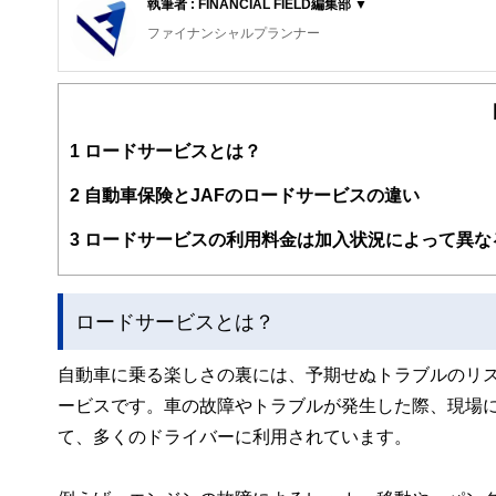
執筆者 : FINANCIAL FIELD編集部 ▼
ファイナンシャルプランナー
FinancialField編集部は、金融、経済に関する記
るようわかりやすく発信しています。
編集部のメンバーは、ファイナンシャルプランナーの資格
案から記事掲載まですべての工程に関わることで、読者目
1
ロードサービスとは？
FinancialFieldの特徴は、ファイナンシャルプラ
2
自動車保険とJAFのロードサービスの違い
ー、公認会計士、社会保険労務士、行政書士、投資アナリ
え、むずかしく感じられる年金や税金、相続、保険、ロー
3
ロードサービスの利用料金は加入状況によって異な
このように編集経験豊富なメンバーと金融や経済に精通し
と、読み応えのあるコンテンツと確かな情報発信を実現し
ロードサービスとは？
私たちは、快適でより良い生活のアイデアを提供するお金
自動車に乗る楽しさの裏には、予期せぬトラブルのリ
ービスです。車の故障やトラブルが発生した際、現場
て、多くのドライバーに利用されています。