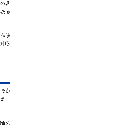
社の規
もある
車保険
な対応
きる点
いま
場合の