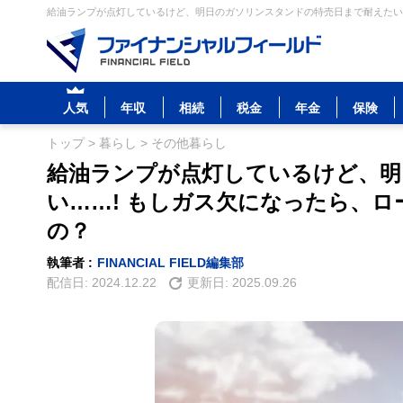
給油ランプが点灯しているけど、明日のガソリンスタンドの特売日まで耐えたい…
人気
年収
相続
税金
年金
保険
トップ
>
暮らし
>
その他暮らし
給油ランプが点灯しているけど、明
い……! もしガス欠になったら、
の？
執筆者 :
FINANCIAL FIELD編集部
配信日:
2024.12.22
更新日:
2025.09.26