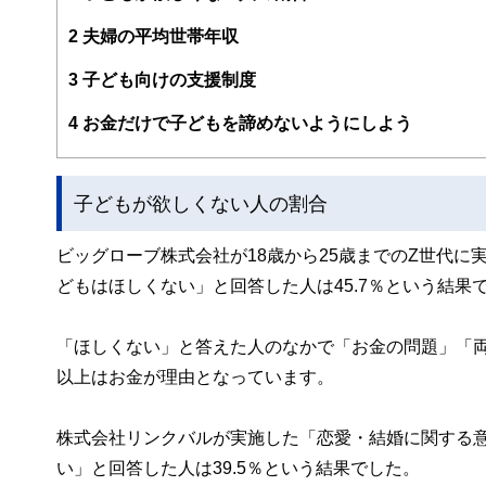
FinancialFieldの特徴は、ファイナンシャルプラ
2
夫婦の平均世帯年収
ー、公認会計士、社会保険労務士、行政書士、投資アナリ
え、むずかしく感じられる年金や税金、相続、保険、ロー
3
子ども向けの支援制度
このように編集経験豊富なメンバーと金融や経済に精通し
4
お金だけで子どもを諦めないようにしよう
と、読み応えのあるコンテンツと確かな情報発信を実現し
私たちは、快適でより良い生活のアイデアを提供するお金
子どもが欲しくない人の割合
ビッグローブ株式会社が18歳から25歳までのZ世代
どもはほしくない」と回答した人は45.7％という結果
「ほしくない」と答えた人のなかで「お金の問題」「両
以上はお金が理由となっています。
株式会社リンクバルが実施した「恋愛・結婚に関する意
い」と回答した人は39.5％という結果でした。