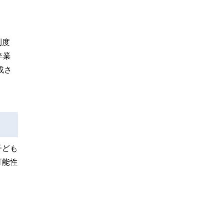
万
制度
卒業
成さ
子ども
可能性