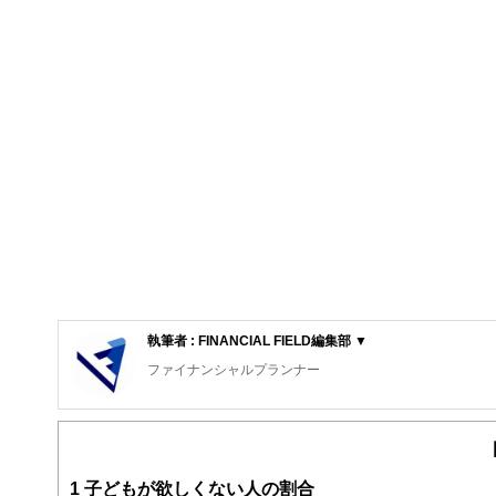
執筆者 : FINANCIAL FIELD編集部 ▼
ファイナンシャルプランナー
FinancialField編集部は、金融、経済に関する記
るようわかりやすく発信しています。
編集部のメンバーは、ファイナンシャルプランナーの資格
案から記事掲載まですべての工程に関わることで、読者目
1
子どもが欲しくない人の割合