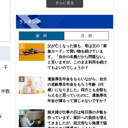
さらに見る
ンナ
迎
ランキング
こ
週 間
月 間
父が亡くなった後も、母は父の「家
族カード」で買い物を続けていま
す。「自分の名義だから問題ない」
と言いますが、このまま利用を続け
、子
てもよいのでしょうか？
遺族厚生年金をもらいながら、自分
の老齢厚生年金をもらう年齢（65
歳）になりました。両方とも全額も
と半数
らえると思っていたのに、遺族厚生
年金が減るって損じゃないですか？
娘夫婦が仕事の日は毎日孫の夕飯を
な
作っています。家計への負担も増え
てきましたが、祖父母なら無償で協