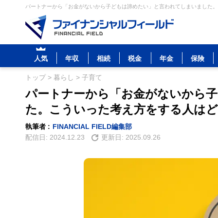
パートナーから「お金がないから子どもは諦めたい」と言われてしまいました。こ
人気
年収
相続
税金
年金
保険
トップ
>
暮らし
>
子育て
パートナーから「お金がないから
た。こういった考え方をする人は
執筆者 :
FINANCIAL FIELD編集部
配信日:
2024.12.23
更新日:
2025.09.26