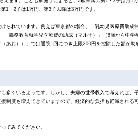
らえます。こども家庭庁によると、3歳未満の第1・2子は月1
は第1・2子は1万円、第3子以降は3万円です。
設けられています。例えば東京都の場合、「乳幼児医療費助成
、「義務教育就学児医療費の助成（マル子）」（6歳から中学
（あお））」では通院1回につき上限200円を控除した額が助
方も多くいるようです。しかし、夫婦の世帯収入で考えれば、
支援制度も増えてきていますので、経済的な負担も軽減される
合ってみてください。