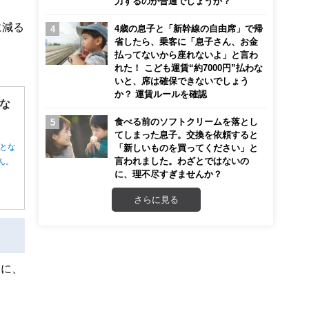
力するのが普通でしょうか？
に減る
4歳の息子と「新幹線の自由席」で帰
省したら、乗客に「息子さん、お金
払ってないから座れないよ」と言わ
れた！ こども運賃“約7000円”払わな
いと、席は確保できないでしょう
か？ 運賃ルールを確認
な
食べる前のソフトクリームを落とし
てしまった息子。交換を依頼すると
とな
「新しいものを買ってください」と
言われました。わざとではないの
ん。
に、理不尽すぎませんか？
さらに見る
とに、