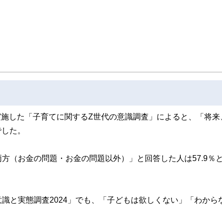
ンナー、弁護士、税理士、宅地建物取引士、相続診断士、住宅ローンアドバイザー、DCプラ
スト、キャリアコンサルタントなど150名以上の有資格者を執筆者・監修者として
ンなどの話をわかりやすく発信している点です。
た執筆者・監修者による執筆体制を築くことで、内容のわかりやすさはもちろんの
ています。
のコンシェルジュを目指します。
に実施した「子育てに関するZ世代の意識調査」によると、「将来
でした。
方（お金の問題・お金の問題以外）」と回答した人は57.9％
識と実態調査2024」でも、「子どもは欲しくない」「わから