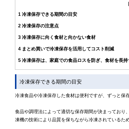
編集部のメンバーは、ファイナンシャルプランナーの資格
案から記事掲載まですべての工程に関わることで、読者目
1
冷凍保存できる期間の目安
FinancialFieldの特徴は、ファイナンシャルプラ
2
冷凍保存の注意点
ー、公認会計士、社会保険労務士、行政書士、投資アナリ
え、むずかしく感じられる年金や税金、相続、保険、ロー
3
冷凍保存に向く食材と向かない食材
このように編集経験豊富なメンバーと金融や経済に精通し
4
まとめ買いで冷凍保存を活用してコスト削減
と、読み応えのあるコンテンツと確かな情報発信を実現し
私たちは、快適でより良い生活のアイデアを提供するお金
5
冷凍保存は、家庭での食品ロスを防ぎ、食材を長持
冷凍保存できる期間の目安
冷凍食品や冷凍保存した食材は便利ですが、ずっと保
食品や調理法によって適切な保存期間が決まっており
凍機の技術により品質を保ちながら冷凍されているた