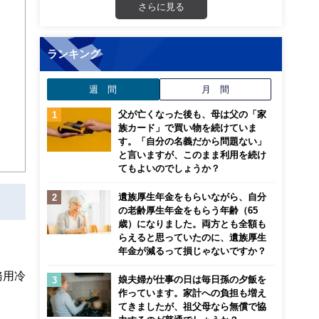
さらに見る
画立
ランキング
ンナ
迎
週 間
月 間
こ
父が亡くなった後も、母は父の「家
族カード」で買い物を続けていま
す。「自分の名義だから問題ない」
と言いますが、このまま利用を続け
てもよいのでしょうか？
遺族厚生年金をもらいながら、自分
の老齢厚生年金をもらう年齢（65
歳）になりました。両方とも全額も
らえると思っていたのに、遺族厚生
年金が減るって損じゃないですか？
務用冷
娘夫婦が仕事の日は毎日孫の夕飯を
作っています。家計への負担も増え
てきましたが、祖父母なら無償で協