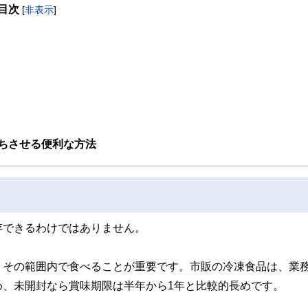
目次
[
非表示
]
取得者を中心に「お金や暮らし」に関する書籍・雑誌の編集経験者で構成され、企
線のコンテンツを追求しています。
ンナー、弁護士、税理士、宅地建物取引士、相続診断士、住宅ローンアドバイザー、DCプラ
スト、キャリアコンサルタントなど150名以上の有資格者を執筆者・監修者として
ンなどの話をわかりやすく発信している点です。
た執筆者・監修者による執筆体制を築くことで、内容のわかりやすさはもちろんの
ています。
のコンシェルジュを目指します。
ちさせる便利な方法
存できるわけではありません。
、その範囲内で食べることが重要です。市販の冷凍食品は、業
め、未開封なら賞味期限は半年から1年と比較的長めです。