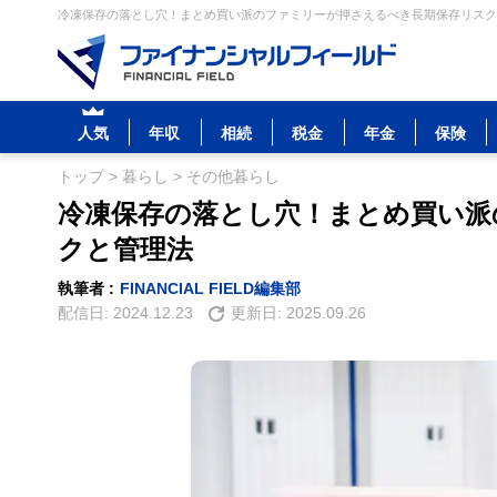
冷凍保存の落とし穴！まとめ買い派のファミリーが押さえるべき長期保存リスクと
人気
年収
相続
税金
年金
保険
トップ
>
暮らし
>
その他暮らし
冷凍保存の落とし穴！まとめ買い派
クと管理法
執筆者 :
FINANCIAL FIELD編集部
配信日:
2024.12.23
更新日:
2025.09.26