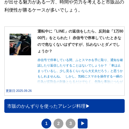
が出せる魅力がある一方、時間や労力を考えると市販品の
利便性が勝るケースが多いでしょう。
運転中に「LINE」の返信をしたら、反則金「1万80
00円」をとられた！ 赤信号で停車していたときな
ので危なくないはずですが、払わないとダメでし
ょうか？
赤信号で停車している間、ふとスマホを手に取り、通知を確
認したり返信したりすることはないでしょうか？ 「車は止
まっているし、少し見るくらいなら大丈夫だろう」と思うか
もしれませんね。 しかし、気軽にスマホを操作する一瞬の
行為が反則金の対象となるだけでなく、危険な事故につなが
る可能性もあります。本記事では、赤信号で停車中のスマホ
更新日:2025.09.26
操作が違反になる事例や、反則金の支払い義務について詳し
く解説します。
市販のかんずりを使ったアレンジ料理
1
2
3
▶