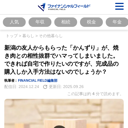
人気
年収
相続
税金
年金
トップ
>
暮らし
>
その他暮らし
新潟の友人からもらった「かんずり」が、焼
き肉との相性抜群でハマってしまいました。
できれば自宅で作りたいのですが、完成品の
購入しか入手方法はないのでしょうか？
執筆者 :
FINANCIAL FIELD編集部
配信日:
2024.12.24
更新日:
2025.09.26
この記事は約
4
分で読めます。