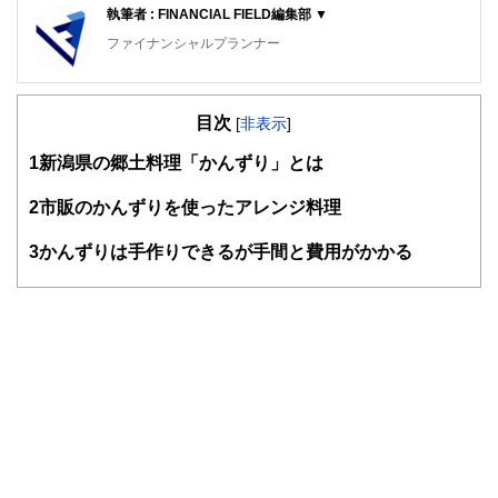
執筆者 : FINANCIAL FIELD編集部 ▼
ファイナンシャルプランナー
FinancialField編集部は、金融、経済に関する記事を、日々
の暮らしにどのような影響を与えるかという視点で、お金の
目次
知識がない方でも理解できるようわかりやすく発信していま
[
非表示
]
す。
1
新潟県の郷土料理「かんずり」とは
編集部のメンバーは、ファイナンシャルプランナーの資格取
得者を中心に「お金や暮らし」に関する書籍・雑誌の編集経
2
市販のかんずりを使ったアレンジ料理
験者で構成され、企画立案から記事掲載まですべての工程に
関わることで、読者目線のコンテンツを追求しています。
3
かんずりは手作りできるが手間と費用がかかる
FinancialFieldの特徴は、ファイナンシャルプランナー、弁
護士、税理士、宅地建物取引士、相続診断士、住宅ローンア
ドバイザー、DCプランナー、公認会計士、社会保険労務
士、行政書士、投資アナリスト、キャリアコンサルタントな
ど150名以上の有資格者を執筆者・監修者として迎え、むず
かしく感じられる年金や税金、相続、保険、ローンなどの話
をわかりやすく発信している点です。
このように編集経験豊富なメンバーと金融や経済に精通した
執筆者・監修者による執筆体制を築くことで、内容のわかり
やすさはもちろんのこと、読み応えのあるコンテンツと確か
な情報発信を実現しています。