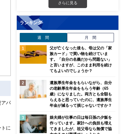
さらに見る
ンナ
迎
ランキング
こ
週 間
月 間
父が亡くなった後も、母は父の「家
族カード」で買い物を続けていま
す。「自分の名義だから問題ない」
と言いますが、このまま利用を続け
てもよいのでしょうか？
遺族厚生年金をもらいながら、自分
の老齢厚生年金をもらう年齢（65
歳）になりました。両方とも全額も
らえると思っていたのに、遺族厚生
貸アパ
年金が減るって損じゃないですか？
娘夫婦が仕事の日は毎日孫の夕飯を
作っています。家計への負担も増え
ートに
てきましたが、祖父母なら無償で協