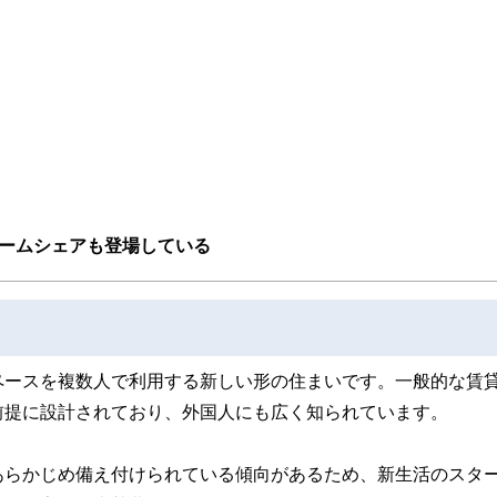
線のコンテンツを追求しています。
ンナー、弁護士、税理士、宅地建物取引士、相続診断士、住宅ローンアドバイザー、DCプラ
スト、キャリアコンサルタントなど150名以上の有資格者を執筆者・監修者として
ンなどの話をわかりやすく発信している点です。
た執筆者・監修者による執筆体制を築くことで、内容のわかりやすさはもちろんの
ています。
のコンシェルジュを目指します。
ホームシェアも登場している
ペースを複数人で利用する新しい形の住まいです。一般的な賃
前提に設計されており、外国人にも広く知られています。
あらかじめ備え付けられている傾向があるため、新生活のスタ