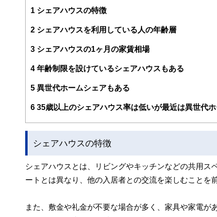
案から記事掲載まですべての工程に関わることで、読者目
1
シェアハウスの特徴
FinancialFieldの特徴は、ファイナンシャルプラ
2
シェアハウスを利用している人の年齢層
ー、公認会計士、社会保険労務士、行政書士、投資アナリ
え、むずかしく感じられる年金や税金、相続、保険、ロー
3
シェアハウスの1ヶ月の家賃相場
このように編集経験豊富なメンバーと金融や経済に精通し
4
年齢制限を設けているシェアハウスもある
と、読み応えのあるコンテンツと確かな情報発信を実現し
私たちは、快適でより良い生活のアイデアを提供するお金
5
異世代ホームシェアもある
6
35歳以上のシェアハウス率は低いが最近は異世代
シェアハウスの特徴
シェアハウスとは、リビングやキッチンなどの共用ス
ートとは異なり、他の入居者との交流を楽しむことを
また、敷金や礼金が不要な場合が多く、家具や家電が