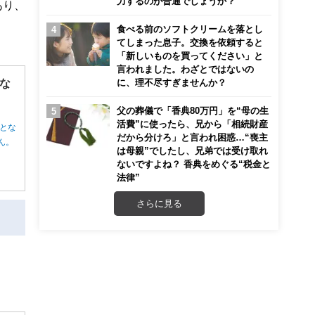
力するのが普通でしょうか？
あり、
食べる前のソフトクリームを落とし
てしまった息子。交換を依頼すると
「新しいものを買ってください」と
言われました。わざとではないの
な
に、理不尽すぎませんか？
父の葬儀で「香典80万円」を“母の生
活費”に使ったら、兄から「相続財産
とな
だから分けろ」と言われ困惑…“喪主
ん。
は母親”でしたし、兄弟では受け取れ
ないですよね？ 香典をめぐる“税金と
法律”
さらに見る