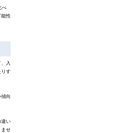
比べ
可能性
て、入
たりす
い傾向
の違い
りませ