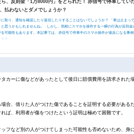
たら、反則金「1万8000円」をとられた！ 赤信号で停車してい
、払わないとダメでしょうか？
手に取り、通知を確認したり返信したりすることはないでしょうか？ 「車は止まっ
」と思うかもしれませんね。 しかし、気軽にスマホを操作する一瞬の行為が反則金
がる可能性もあります。本記事では、赤信号で停車中のスマホ操作が違反になる事例
します。
ンタカーに傷などがあったとして後日に賠償費用を請求された
る場合、借りた人がつけた傷であることを証明する必要がある
ければ、利用者が傷をつけたという証明は極めて困難です。
タッフなど別の人がつけてしまった可能性も否めないため、身