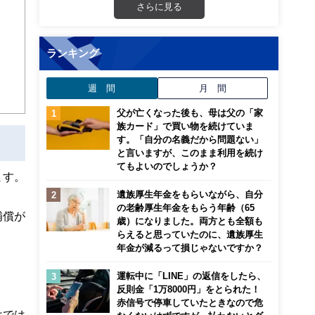
さらに見る
ランキング
週 間
月 間
父が亡くなった後も、母は父の「家
族カード」で買い物を続けていま
す。「自分の名義だから問題ない」
と言いますが、このまま利用を続け
てもよいのでしょうか？
ます。
遺族厚生年金をもらいながら、自分
の老齢厚生年金をもらう年齢（65
補償が
歳）になりました。両方とも全額も
らえると思っていたのに、遺族厚生
年金が減るって損じゃないですか？
運転中に「LINE」の返信をしたら、
反則金「1万8000円」をとられた！
赤信号で停車していたときなので危
けでは