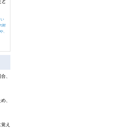
たと
てい
の対
や、
場合、
ため、
に覚え