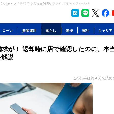
わなきゃダメですか？ 対応方法を解説 | ファイナンシャルフィールド
ローン
資産運用
暮らし
老後
家計
キャリア
請求が！ 返却時に店で確認したのに、本
を解説
この記事は約
4
分で読め