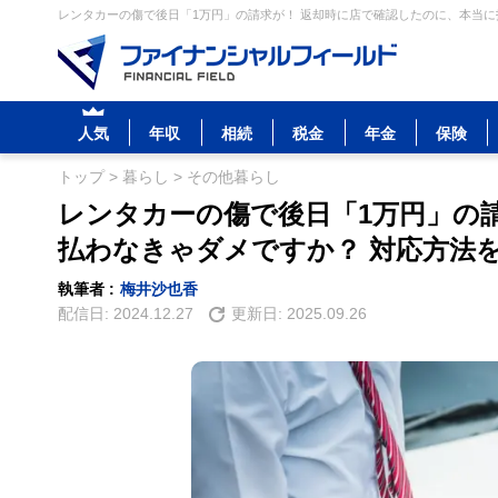
レンタカーの傷で後日「1万円」の請求が！ 返却時に店で確認したのに、本当に払
人気
年収
相続
税金
年金
保険
トップ
>
暮らし
>
その他暮らし
レンタカーの傷で後日「1万円」の
払わなきゃダメですか？ 対応方法
執筆者 :
梅井沙也香
配信日:
2024.12.27
更新日:
2025.09.26