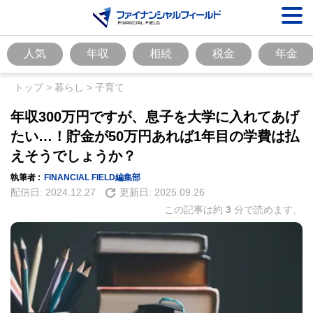
人気
年収
相続
税金
年金
トップ
>
暮らし
>
子育て
年収300万円ですが、息子を大学に入れてあげ
たい…！貯金が50万円あれば1年目の学費は払
えそうでしょうか？
執筆者 :
FINANCIAL FIELD編集部
配信日:
2024.12.27
更新日:
2025.09.26
この記事は約
3
分で読めます。