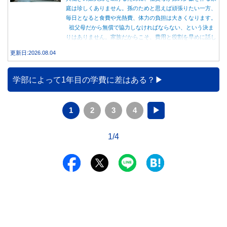
庭は珍しくありません。孫のためと思えば頑張りたい一方、
毎日となると食費や光熱費、体力の負担は大きくなります。
祖父母だから無償で協力しなければならない、という決ま
りはありません。家族だからこそ、費用と役割を早めに話し
合うことが大切です。
更新日:2026.08.04
学部によって1年目の学費に差はある？
1
2
3
4
▶
1/4