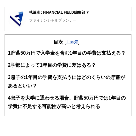
執筆者 : FINANCIAL FIELD編集部 ▼
ファイナンシャルプランナー
FinancialField編集部は、金融、経済に関する記事を、日々
の暮らしにどのような影響を与えるかという視点で、お金の
目次
知識がない方でも理解できるようわかりやすく発信していま
[
非表示
]
す。
1
貯蓄50万円で入学金を含む1年目の学費は支払える？
編集部のメンバーは、ファイナンシャルプランナーの資格取
得者を中心に「お金や暮らし」に関する書籍・雑誌の編集経
2
学部によって1年目の学費に差はある？
験者で構成され、企画立案から記事掲載まですべての工程に
関わることで、読者目線のコンテンツを追求しています。
3
息子の1年目の学費を支払うにはどのくらいの貯蓄が
FinancialFieldの特徴は、ファイナンシャルプランナー、弁
あるといい？
護士、税理士、宅地建物取引士、相続診断士、住宅ローンア
ドバイザー、DCプランナー、公認会計士、社会保険労務
4
息子を大学に通わせる場合、貯蓄50万円では1年目の
士、行政書士、投資アナリスト、キャリアコンサルタントな
学費に不足する可能性が高いと考えられる
ど150名以上の有資格者を執筆者・監修者として迎え、むず
かしく感じられる年金や税金、相続、保険、ローンなどの話
をわかりやすく発信している点です。
このように編集経験豊富なメンバーと金融や経済に精通した
執筆者・監修者による執筆体制を築くことで、内容のわかり