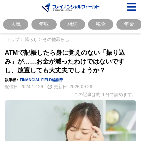
人気
年収
相続
税金
年金
トップ
>
暮らし
>
その他暮らし
ATMで記帳したら身に覚えのない「振り込
み」が……お金が減ったわけではないです
し、放置しても大丈夫でしょうか？
執筆者 :
FINANCIAL FIELD編集部
配信日:
2024.12.29
更新日:
2025.09.26
この記事は約
4
分で読めます。