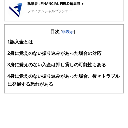
執筆者 : FINANCIAL FIELD編集部 ▼
ファイナンシャルプランナー
FinancialField編集部は、金融、経済に関する記事を、日々
の暮らしにどのような影響を与えるかという視点で、お金の
目次
知識がない方でも理解できるようわかりやすく発信していま
[
非表示
]
す。
1
誤入金とは
編集部のメンバーは、ファイナンシャルプランナーの資格取
得者を中心に「お金や暮らし」に関する書籍・雑誌の編集経
2
身に覚えのない振り込みがあった場合の対応
験者で構成され、企画立案から記事掲載まですべての工程に
関わることで、読者目線のコンテンツを追求しています。
3
身に覚えのない入金は押し貸しの可能性もある
FinancialFieldの特徴は、ファイナンシャルプランナー、弁
4
身に覚えのない振り込みがあった場合、後々トラブル
護士、税理士、宅地建物取引士、相続診断士、住宅ローンア
ドバイザー、DCプランナー、公認会計士、社会保険労務
に発展する恐れがある
士、行政書士、投資アナリスト、キャリアコンサルタントな
ど150名以上の有資格者を執筆者・監修者として迎え、むず
かしく感じられる年金や税金、相続、保険、ローンなどの話
をわかりやすく発信している点です。
このように編集経験豊富なメンバーと金融や経済に精通した
執筆者・監修者による執筆体制を築くことで、内容のわかり
やすさはもちろんのこと、読み応えのあるコンテンツと確か
な情報発信を実現しています。