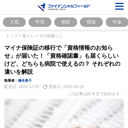
人気
年収
相続
税金
年金
トップ
>
暮らし
>
その他暮らし
マイナ保険証の移行で「資格情報のお知ら
せ」が届いた！「資格確認書」も届くらしい
けど、どちらも病院で使えるの？ それぞれの
違いを解説
執筆者 :
橋本典子
配信日:
2024.12.31
更新日:
2025.09.26
この記事は約
3
分で読めます。