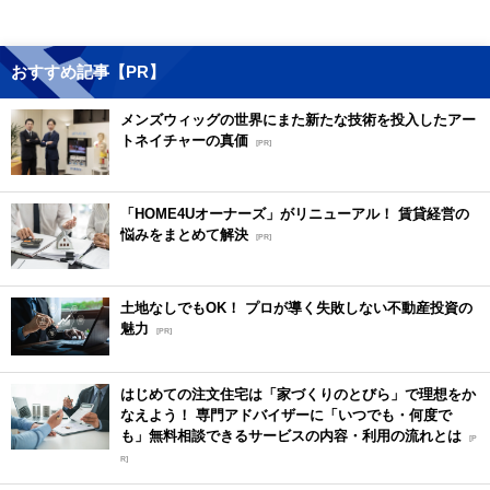
おすすめ記事【PR】
メンズウィッグの世界にまた新たな技術を投入したアー
トネイチャーの真価
[PR]
「HOME4Uオーナーズ」がリニューアル！ 賃貸経営の
悩みをまとめて解決
[PR]
土地なしでもOK！ プロが導く失敗しない不動産投資の
魅力
[PR]
はじめての注文住宅は「家づくりのとびら」で理想をか
なえよう！ 専門アドバイザーに「いつでも・何度で
も」無料相談できるサービスの内容・利用の流れとは
[P
R]