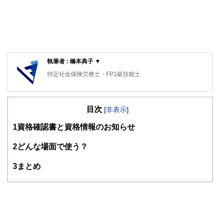
執筆者 : 橋本典子 ▼
特定社会保険労務士・FP1級技能士
目次
[
非表示
]
1
資格確認書と資格情報のお知らせ
2
どんな場面で使う？
3
まとめ