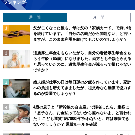
ランキング
週 間
月 間
父が亡くなった後も、母は父の「家族カード」で買い物
を続けています。「自分の名義だから問題ない」と言い
ますが、このまま利用を続けてもよいのでしょうか？
遺族厚生年金をもらいながら、自分の老齢厚生年金をも
らう年齢（65歳）になりました。両方とも全額もらえる
と思っていたのに、遺族厚生年金が減るって損じゃない
ですか？
娘夫婦が仕事の日は毎日孫の夕飯を作っています。家計
への負担も増えてきましたが、祖父母なら無償で協力す
るのが普通でしょうか？
4歳の息子と「新幹線の自由席」で帰省したら、乗客に
「息子さん、お金払ってないから座れないよ」と言われ
た！ こども運賃“約7000円”払わないと、席は確保でき
ないでしょうか？ 運賃ルールを確認