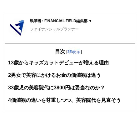
執筆者 : FINANCIAL FIELD編集部 ▼
ファイナンシャルプランナー
FinancialField編集部は、金融、経済に関する記事を、日々
の暮らしにどのような影響を与えるかという視点で、お金の
目次
知識がない方でも理解できるようわかりやすく発信していま
[
非表示
]
す。
1
3歳からキッズカットデビューが増える理由
編集部のメンバーは、ファイナンシャルプランナーの資格取
得者を中心に「お金や暮らし」に関する書籍・雑誌の編集経
2
男女で美容にかけるお金の価値観は違う
験者で構成され、企画立案から記事掲載まですべての工程に
関わることで、読者目線のコンテンツを追求しています。
3
3歳児の美容院代に3800円は妥当なのか？
FinancialFieldの特徴は、ファイナンシャルプランナー、弁
4
価値観の違いを尊重しつつ、美容院代を見直そう
護士、税理士、宅地建物取引士、相続診断士、住宅ローンア
ドバイザー、DCプランナー、公認会計士、社会保険労務
士、行政書士、投資アナリスト、キャリアコンサルタントな
ど150名以上の有資格者を執筆者・監修者として迎え、むず
かしく感じられる年金や税金、相続、保険、ローンなどの話
をわかりやすく発信している点です。
このように編集経験豊富なメンバーと金融や経済に精通した