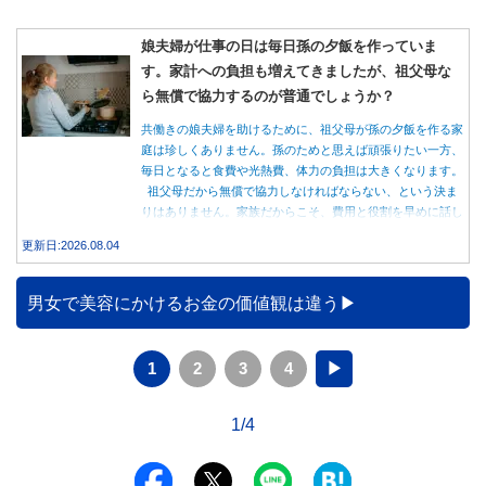
娘夫婦が仕事の日は毎日孫の夕飯を作っていま
す。家計への負担も増えてきましたが、祖父母な
ら無償で協力するのが普通でしょうか？
共働きの娘夫婦を助けるために、祖父母が孫の夕飯を作る家
庭は珍しくありません。孫のためと思えば頑張りたい一方、
毎日となると食費や光熱費、体力の負担は大きくなります。
祖父母だから無償で協力しなければならない、という決ま
りはありません。家族だからこそ、費用と役割を早めに話し
合うことが大切です。
更新日:2026.08.04
男女で美容にかけるお金の価値観は違う
1
2
3
4
▶
1/4