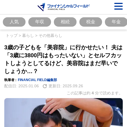
人気
年収
相続
税金
年金
トップ
>
暮らし
>
その他暮らし
3歳の子どもを「美容院」に行かせたい！ 夫は
「3歳に3800円はもったいない」とセルフカッ
トしようとしてるけど、美容院はまだ早いで
しょうか…？
執筆者 :
FINANCIAL FIELD編集部
配信日:
2025.01.06
更新日:
2025.09.26
この記事は約
4
分で読めます。