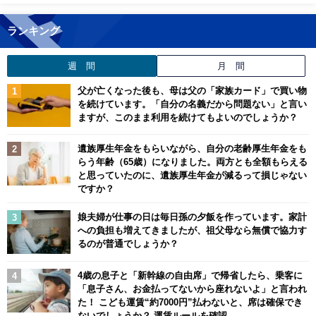
ランキング
週 間
月 間
父が亡くなった後も、母は父の「家族カード」で買い物
を続けています。「自分の名義だから問題ない」と言い
ますが、このまま利用を続けてもよいのでしょうか？
遺族厚生年金をもらいながら、自分の老齢厚生年金をも
らう年齢（65歳）になりました。両方とも全額もらえる
と思っていたのに、遺族厚生年金が減るって損じゃない
ですか？
娘夫婦が仕事の日は毎日孫の夕飯を作っています。家計
への負担も増えてきましたが、祖父母なら無償で協力す
るのが普通でしょうか？
4歳の息子と「新幹線の自由席」で帰省したら、乗客に
「息子さん、お金払ってないから座れないよ」と言われ
た！ こども運賃“約7000円”払わないと、席は確保でき
ないでしょうか？ 運賃ルールを確認