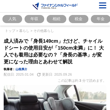
人気
年収
相続
税金
年金
トップ
>
暮らし
>
その他暮らし
成人済みで「身長149cm」だけど、チャイル
ドシートの使用目安が「150cm未満」に！ 大
人でも着用は必要なの？「身長の基準」が変
更になった理由とあわせて解説
執筆者 :
山根厚介
配信日:
2025.01.04
更新日:
2025.09.26
この記事は約
3
分で読めます。