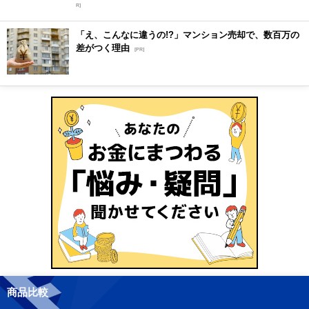
R]
「え、こんなに違うの!?」マンション売却で、数百万の
差がつく理由
[PR]
商品比較